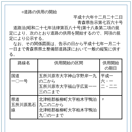
○道路の供用の開始
平成十六年十二月二十二日
青森県告示第七百六十号
道路法
(昭和二十七年法律第百八十号)
第十八条第二項の規
定により、次のとおり道路の供用を開始するので、同項の規
定により公示する。
なお、その関係図面は、告示の日から平成十七年一月二十
一日まで青森県県土整備部道路課において一般の縦覧に供す
る。
路線名
供用開始の区間
供用開始
の期日
国道
五所川原市大字神山字野岸一九
平成一
一〇一号
の二から
六・一
五所川原市大字福山字広富一一
二・二二
三の二まで
県道
北津軽郡板柳町大字柏木字鴨泊
〃
五所川原黒石
九二の二から
線
北津軽郡板柳町大字柏木字鴨泊
九〇の一まで