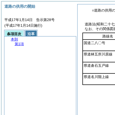
道路の供用の開始
○道路の供用
平成17年1月14日 告示第28号
道路法
(昭和二十
(平成17年1月14日施行)
なお、その関係図
条項目次
沿革
路線名
本則
国道二八〇号
第1項
県道林五所川原線
県道倉石五戸線
県道名川階上線