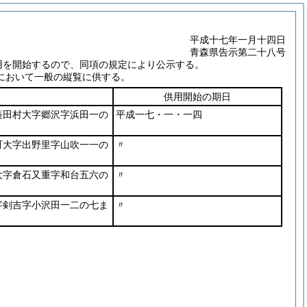
平成十七年一月十四日
青森県告示第二十八号
用を開始するので、同項の規定により公示する。
において一般の縦覧に供する。
供用開始の期日
蓬田村大字郷沢字浜田一の
平成一七・一・一四
町大字出野里字山吹一一の
〃
大字倉石又重字和台五六の
〃
字剣吉字小沢田一二の七ま
〃