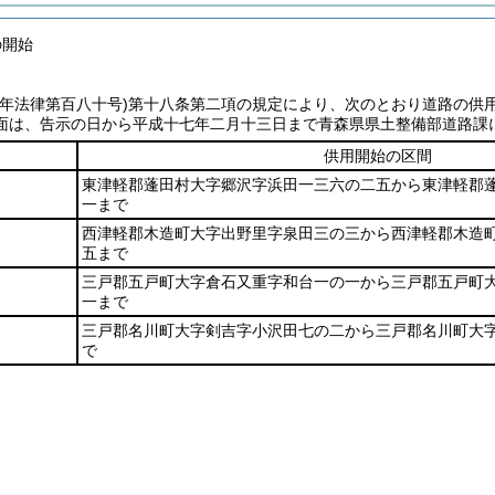
の開始
七年法律第百八十号)
第十八条第二項の規定により、次のとおり道路の供
面は、告示の日から平成十七年二月十三日まで青森県県土整備部道路課
供用開始の区間
東津軽郡蓬田村大字郷沢字浜田一三六の二五から東津軽郡
一まで
西津軽郡木造町大字出野里字泉田三の三から西津軽郡木造
五まで
三戸郡五戸町大字倉石又重字和台一の一から三戸郡五戸町
一まで
三戸郡名川町大字剣吉字小沢田七の二から三戸郡名川町大
で