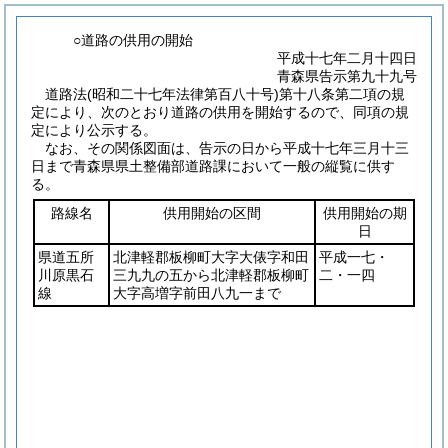
○道路の供用の開始
平成十七年二月十四日
青森県告示第九十九号
道路法
(昭和二十七年法律第百八十号)
第十八条第二項の規
定により、次のとおり道路の供用を開始するので、同項の規
定により公示する。
なお、その関係図面は、告示の日から平成十七年三月十三
日まで青森県県土整備部道路課において一般の縦覧に供す
る。
路線名
供用開始の区間
供用開始の期
日
県道五所
北津軽郡板柳町大字大俵字和田
平成一七・
川原黒石
三九九の五から北津軽郡板柳町
二・一四
線
大字高増字前田八九一まで