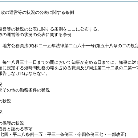
行政の運営等の状況の公表に関する条例
運営等の状況の公表に関する条例をここに公布する。
政の運営等の状況の公表に関する条例
、地方公務員法
(昭和二十五年法律第二百六十一号)
第五十八条の二の規
、毎年八月三十一日までの間において知事が定める日までに、知事に対
項に規定する短時間勤務の職を占める職員及び同法第二十二条の二第一
報告しなければならない。
況
間その他の勤務条件の状況
の状況
況
の保護の状況
必要と認める事項
例七四・平二八条例一五・平三一条例三・令四条例三七・一部改正)