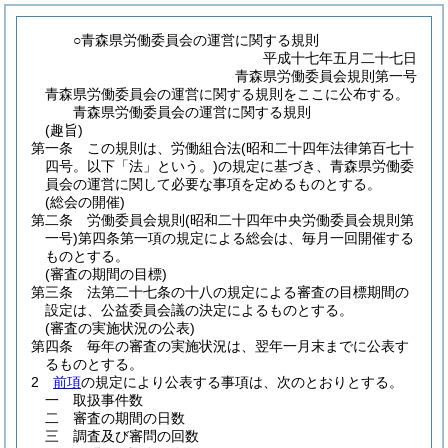
○青森県労働委員会の運営に関する規則
平成十七年五月二十七日
青森県労働委員会規則第一号
青森県労働委員会の運営に関する規則をここに公布する。
青森県労働委員会の運営に関する規則
(趣旨)
第一条
この規則は、労働組合法
(昭和二十四年法律第百七十
四号。以下「法」という。)
の規定に基づき、青森県労働委
員会の運営に関して必要な事項を定めるものとする。
(総会の開催)
第二条
労働委員会規則
(昭和二十四年中央労働委員会規則第
一号)
第四条第一項の規定による総会は、毎月一回開催する
ものとする。
(審査の期間の目標)
第三条
法第二十七条の十八の規定による審査の目標期間の
設定は、公益委員会議の決定によるものとする。
(審査の実施状況の公表)
第四条
毎年の審査の実施状況は、翌年一月末までに公表す
るものとする。
2
前項
の規定により公表する事項は、次のとおりとする。
一
取扱事件数
二
審査の期間の日数
三
調査及び審問の回数