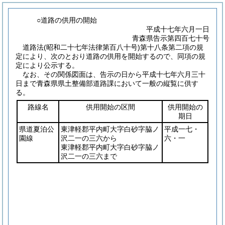
○道路の供用の開始
平成十七年六月一日
青森県告示第四百七十号
道路法
(昭和二十七年法律第百八十号)
第十八条第二項の規
定により、次のとおり道路の供用を開始するので、同項の規
定により公示する。
なお、その関係図面は、告示の日から平成十七年六月三十
日まで青森県県土整備部道路課において一般の縦覧に供す
る。
路線名
供用開始の区間
供用開始の
期日
県道夏泊公
東津軽郡平内町大字白砂字脇ノ
平成一七・
園線
沢二一の三六から
六・一
東津軽郡平内町大字白砂字脇ノ
沢二一の三六まで