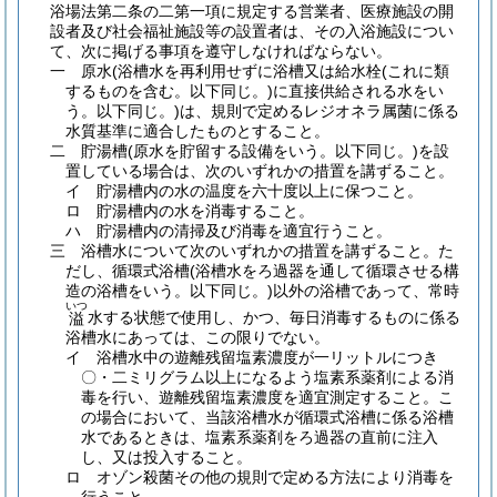
浴場法第二条の二第一項に規定する営業者、医療施設の開
設者及び社会福祉施設等の設置者は、その入浴施設につい
て、次に掲げる事項を遵守しなければならない。
一
原水
(浴槽水を再利用せずに浴槽又は給水栓
(これに類
するものを含む。以下同じ。)
に直接供給される水をい
う。以下同じ。)
は、規則で定めるレジオネラ属菌に係る
水質基準に適合したものとすること。
二
貯湯槽
(原水を貯留する設備をいう。以下同じ。)
を設
置している場合は、次のいずれかの措置を講ずること。
イ
貯湯槽内の水の温度を六十度以上に保つこと。
ロ
貯湯槽内の水を消毒すること。
ハ
貯湯槽内の清掃及び消毒を適宜行うこと。
三
浴槽水について次のいずれかの措置を講ずること。
た
だし、循環式浴槽
(浴槽水をろ過器を通して循環させる構
造の浴槽をいう。以下同じ。)
以外の浴槽であって、常時
いつ
水する状態で使用し、かつ、毎日消毒するものに係る
溢
浴槽水にあっては、この限りでない。
イ
浴槽水中の遊離残留塩素濃度が一リットルにつき
〇・二ミリグラム以上になるよう塩素系薬剤による消
毒を行い、遊離残留塩素濃度を適宜測定すること。
こ
の場合において、当該浴槽水が循環式浴槽に係る浴槽
水であるときは、塩素系薬剤をろ過器の直前に注入
し、又は投入すること。
ロ
オゾン殺菌その他の規則で定める方法により消毒を