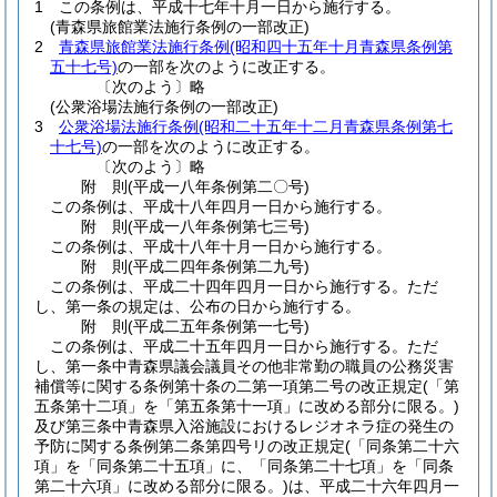
1
この条例は、平成十七年十月一日から施行する。
(青森県旅館業法施行条例の一部改正)
2
青森県旅館業法施行条例
(昭和四十五年十月青森県条例第
五十七号)
の一部を次のように改正する。
〔次のよう〕略
(公衆浴場法施行条例の一部改正)
3
公衆浴場法施行条例
(昭和二十五年十二月青森県条例第七
十七号)
の一部を次のように改正する。
〔次のよう〕略
附
則
(平成一八年
条例第二〇号)
この条例は、平成十八年四月一日から施行する。
附
則
(平成一八年
条例第七三号)
この条例は、平成十八年十月一日から施行する。
附
則
(平成二四年
条例第二九号)
この条例は、平成二十四年四月一日から施行する。
ただ
し、第一条の規定は、公布の日から施行する。
附
則
(平成二五年
条例第一七号)
この条例は、平成二十五年四月一日から施行する。
ただ
し、第一条中青森県議会議員その他非常勤の職員の公務災害
補償等に関する条例第十条の二第一項第二号の改正規定
(「第
五条第十二項」を「第五条第十一項」に改める部分に限る。)
及び第三条中青森県入浴施設におけるレジオネラ症の発生の
予防に関する条例第二条第四号リの改正規定
(「同条第二十六
項」を「同条第二十五項」に、「同条第二十七項」を「同条
第二十六項」に改める部分に限る。)
は、平成二十六年四月一