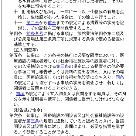
る水質基準に適合しないことが判明した場合は、その旨
を知事に報告すること。
十
貯湯槽及び配管は、一年に一回以上生物膜の有無を点
検し、生物膜があった場合は、その除去を行うこと。
十一
第二号
から
前号
までの規定による措置等の状況を記
録し、その記録を三年間保管すること。
第四条
前条各号
に掲げる事項は、旅館業法第四条第二項及
び公衆浴場法第三条第二項に規定する条例で定める措置の
基準とする。
(立入調査等)
第五条
知事は、この条例の施行に必要な限度において、医
療施設の開設者若しくは社会福祉施設等の設置者に対し、
その入浴施設における
第三条
の規定による措置その他必要
な事項に関し報告若しくは資料の提出を求め、又はその職
員に、医療施設若しくは社会福祉施設等に立ち入り、
同条
の規定により遵守すべき事項の状況を調査させ、若しくは
関係者に質問させることができる。
2
前項
の規定により立入調査又は質問をする職員は、その身
分を示す証明書を携帯し、関係者に提示しなければならな
い。
(勧告及び命令)
第六条
知事は、医療施設の開設者又は社会福祉施設等の設
置者が
第三条
の規定に違反していると認めるときは、当該
開設者又は設置者に対し、書面により、必要な措置を講ず
るよう勧告することができる。