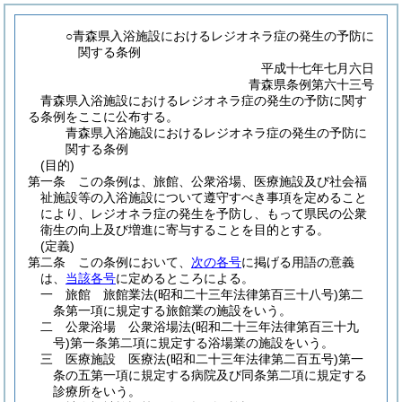
○青森県入浴施設におけるレジオネラ症の発生の予防に
関する条例
平成十七年七月六日
青森県条例第六十三号
青森県入浴施設におけるレジオネラ症の発生の予防に関す
る条例をここに公布する。
青森県入浴施設におけるレジオネラ症の発生の予防に
関する条例
(目的)
第一条
この条例は、旅館、公衆浴場、医療施設及び社会福
祉施設等の入浴施設について遵守すべき事項を定めること
により、レジオネラ症の発生を予防し、もって県民の公衆
衛生の向上及び増進に寄与することを目的とする。
(定義)
第二条
この条例において、
次の各号
に掲げる用語の意義
は、
当該各号
に定めるところによる。
一
旅館 旅館業法
(昭和二十三年法律第百三十八号)
第二
条第一項に規定する旅館業の施設をいう。
二
公衆浴場 公衆浴場法
(昭和二十三年法律第百三十九
号)
第一条第二項に規定する浴場業の施設をいう。
三
医療施設 医療法
(昭和二十三年法律第二百五号)
第一
条の五第一項に規定する病院及び同条第二項に規定する
診療所をいう。