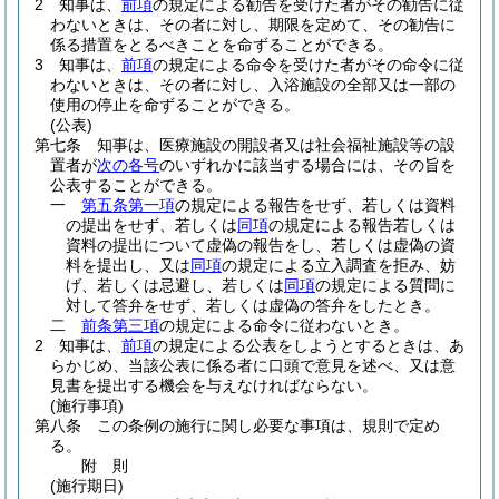
2
知事は、
前項
の規定による勧告を受けた者がその勧告に従
わないときは、その者に対し、期限を定めて、その勧告に
係る措置をとるべきことを命ずることができる。
3
知事は、
前項
の規定による命令を受けた者がその命令に従
わないときは、その者に対し、入浴施設の全部又は一部の
使用の停止を命ずることができる。
(公表)
第七条
知事は、医療施設の開設者又は社会福祉施設等の設
置者が
次の各号
のいずれかに該当する場合には、その旨を
公表することができる。
一
第五条第一項
の規定による報告をせず、若しくは資料
の提出をせず、若しくは
同項
の規定による報告若しくは
資料の提出について虚偽の報告をし、若しくは虚偽の資
料を提出し、又は
同項
の規定による立入調査を拒み、妨
げ、若しくは忌避し、若しくは
同項
の規定による質問に
対して答弁をせず、若しくは虚偽の答弁をしたとき。
二
前条第三項
の規定による命令に従わないとき。
2
知事は、
前項
の規定による公表をしようとするときは、あ
らかじめ、当該公表に係る者に口頭で意見を述べ、又は意
見書を提出する機会を与えなければならない。
(施行事項)
第八条
この条例の施行に関し必要な事項は、規則で定め
る。
附
則
(施行期日)