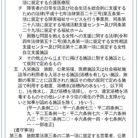
項に規定する介護医療院
チ
障害者の日常生活及び社会生活を総合的に支援する
ための法律
(平成十七年法律第百二十三号)
第五条第一
項に規定する障害福祉サービスを行う事業所、同条第
二十八項に規定する地域活動支援センター及び同条第
二十九項に規定する福祉ホーム
リ
困難な問題を抱える女性への支援に関する法律
(令和
四年法律第五十二号)
第九条第一項に規定する女性相談
支援センター及び同法第十二条第一項に規定する女性
自立支援施設
ヌ
その他
イ
から
リ
までに掲げる施設に類する施設とし
て規則で定めるもの
五
入浴施設 旅館、公衆浴場、医療施設又は社会福祉施
設等の利用者を入浴させる施設
(浴槽を有しない施設、旅
館の客室ごとに設置された施設その他の規則で定める施
設で利用する都度、浴槽水
(浴槽内の水をいう。以下同
じ。)
を換水し、及び浴槽を清掃し、かつ、適宜浴槽を消
毒するものその他レジオネラ症の発生の予防上支障がな
いと知事が認める施設を除く。)
をいう。
(平一八条例二〇・平一八条例七三・平二四条例二
九・平二五条例一七・平二六条例七六・平二六条例
八三・平三〇条例二〇・令六条例一四・令七条例六
一・一部改正)
(遵守事項)
第三条
旅館業法第三条の二第一項に規定する営業者、公衆