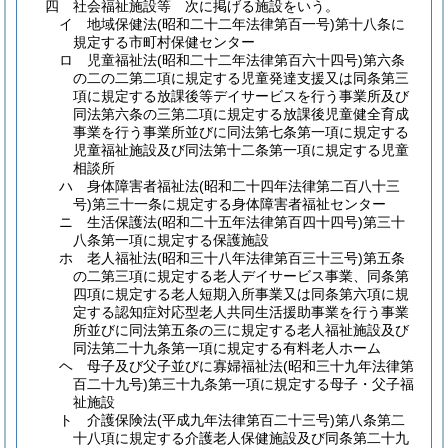
四
社会福祉施設等 次に掲げる施設をいう。
イ
地域保健法
(昭和二十二年法律第百一号)
第十八条に
規定する市町村保健センター
ロ
児童福祉法
(昭和二十二年法律第百六十四号)
第六条
の二の二第二項に規定する児童発達支援又は同条第三
項に規定する放課後等デイサービスを行う事業所及び
同法第六条の三第二項に規定する放課後児童健全育成
事業を行う事業所並びに同法第七条第一項に規定する
児童福祉施設及び同法第十二条第一項に規定する児童
相談所
ハ
身体障害者福祉法
(昭和二十四年法律第二百八十三
号)
第三十一条に規定する身体障害者福祉センター
ニ
生活保護法
(昭和二十五年法律第百四十四号)
第三十
八条第一項に規定する保護施設
ホ
老人福祉法
(昭和三十八年法律第百三十三号)
第五条
の二第三項に規定する老人デイサービス事業、同条第
四項に規定する老人短期入所事業又は同条第六項に規
定する認知症対応型老人共同生活援助事業を行う事業
所並びに同法第五条の三に規定する老人福祉施設及び
同法第二十九条第一項に規定する有料老人ホーム
ヘ
母子及び父子並びに寡婦福祉法
(昭和三十九年法律第
百二十九号)
第三十九条第一項に規定する母子・父子福
祉施設
ト
介護保険法
(平成九年法律第百二十三号)
第八条第二
十八項に規定する介護老人保健施設及び同条第二十九