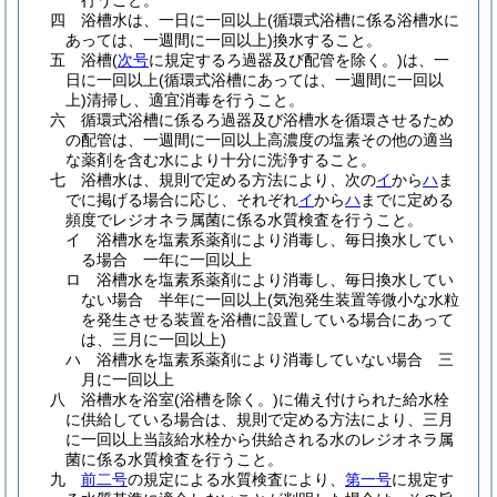
行うこと。
四
浴槽水は、一日に一回以上
(循環式浴槽に係る浴槽水に
あっては、一週間に一回以上)
換水すること。
五
浴槽
(
次号
に規定するろ過器及び配管を除く。)
は、一
日に一回以上
(循環式浴槽にあっては、一週間に一回以
上)
清掃し、適宜消毒を行うこと。
六
循環式浴槽に係るろ過器及び浴槽水を循環させるため
の配管は、一週間に一回以上高濃度の塩素その他の適当
な薬剤を含む水により十分に洗浄すること。
七
浴槽水は、規則で定める方法により、次の
イ
から
ハ
ま
でに掲げる場合に応じ、それぞれ
イ
から
ハ
までに定める
頻度でレジオネラ属菌に係る水質検査を行うこと。
イ
浴槽水を塩素系薬剤により消毒し、毎日換水してい
る場合 一年に一回以上
ロ
浴槽水を塩素系薬剤により消毒し、毎日換水してい
ない場合 半年に一回以上
(気泡発生装置等微小な水粒
を発生させる装置を浴槽に設置している場合にあって
は、三月に一回以上)
ハ
浴槽水を塩素系薬剤により消毒していない場合 三
月に一回以上
八
浴槽水を浴室
(浴槽を除く。)
に備え付けられた給水栓
に供給している場合は、規則で定める方法により、三月
に一回以上当該給水栓から供給される水のレジオネラ属
菌に係る水質検査を行うこと。
九
前二号
の規定による水質検査により、
第一号
に規定す