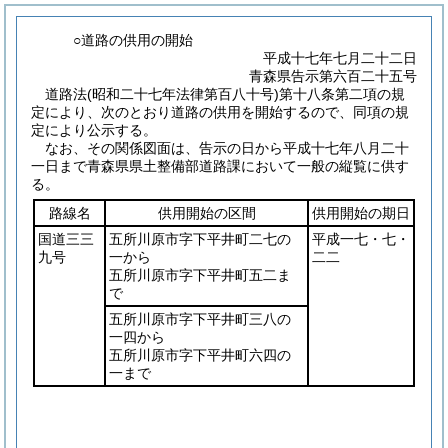
○道路の供用の開始
平成十七年七月二十二日
青森県告示第六百二十五号
道路法
(昭和二十七年法律第百八十号)
第十八条第二項の規
定により、次のとおり道路の供用を開始するので、同項の規
定により公示する。
なお、その関係図面は、告示の日から平成十七年八月二十
一日まで青森県県土整備部道路課において一般の縦覧に供す
る。
路線名
供用開始の区間
供用開始の期日
国道三三
五所川原市字下平井町二七の
平成一七・七・
九号
一から
二二
五所川原市字下平井町五二ま
で
五所川原市字下平井町三八の
一四から
五所川原市字下平井町六四の
一まで