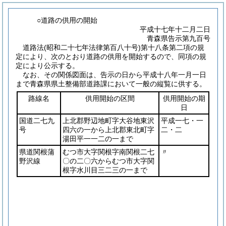
○道路の供用の開始
平成十七年十二月二日
青森県告示第九百号
道路法
(昭和二十七年法律第百八十号)
第十八条第二項の規
定により、次のとおり道路の供用を開始するので、同項の規
定により公示する。
なお、その関係図面は、告示の日から平成十八年一月一日
まで青森県県土整備部道路課において一般の縦覧に供する。
路線名
供用開始の区間
供用開始の期
日
国道二七九
上北郡野辺地町字大谷地東沢
平成一七・一
号
四六の一から上北郡東北町字
二・二
湯田平一一二の一まで
県道関根蒲
むつ市大字関根字南関根二七
〃
野沢線
〇の二〇六からむつ市大字関
根字水川目三二三の一まで