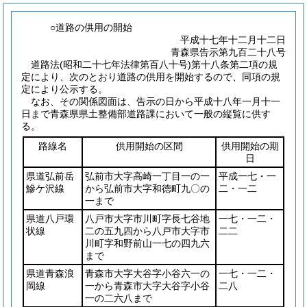
○道路の供用の開始
平成十七年十二月十二日
青森県告示第九百二十八号
道路法
(昭和二十七年法律第百八十号)
第十八条第二項の規
定により、次のとおり道路の供用を開始するので、同項の規
定により公示する。
なお、その関係図面は、告示の日から平成十八年一月十一
日まで青森県県土整備部道路課において一般の縦覧に供す
る。
路線名
供用開始の区間
供用開始の期
日
県道弘前岳
弘前市大字高崎一丁目一の一
平成一七・一
鰺ケ沢線
から弘前市大字和徳町九〇の
二・一二
一まで
県道八戸環
八戸市大字市川町字長七谷地
一七・一二・
状線
二の五九四から八戸市大字市
二二
川町字和野前山一七の四九六
まで
県道青森浪
青森市大字大谷字小谷六一の
一七・一二・
岡線
一から青森市大字大谷字小谷
二八
一の二六八まで