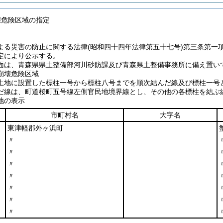
壊危険区域の指定
よる災害の防止に関する法律
(昭和四十四年法律第五十七号)
第三条第一
定により公示する。
面は、青森県県土整備部河川砂防課及び青森県土整備事務所に備え置い
崩壊危険区域
土地に設置した標柱一号から標柱八号までを順次結んだ線及び標柱一号
だ線は、町道桜町五号線左側官民地境界線とし、その他の各標柱を結ぶ
地の表示
市町村名
大字名
東津軽郡外ヶ浜町
〃
〃
〃
〃
〃
〃
〃