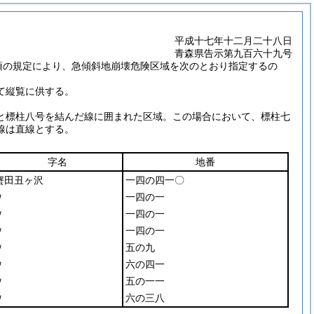
平成十七年十二月二十八日
青森県告示第九百六十九号
項の規定により、急傾斜地崩壊危険区域を次のとおり指定するの
て縦覧に供する。
と標柱八号を結んだ線に囲まれた区域。この場合において、標柱七
線は直線とする。
字名
地番
蟹田丑ヶ沢
一四の四一〇
〃
一四の一
〃
一四の一
〃
一四の一
〃
五の九
〃
六の四一
〃
五の一一
〃
六の三八