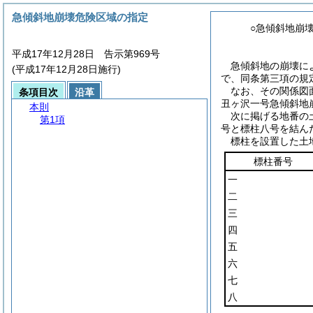
急傾斜地崩壊危険区域の指定
○急傾斜地崩
平成17年12月28日 告示第969号
急傾斜地の崩壊に
(平成17年12月28日施行)
で、同条第三項の規
なお、その関係図
条項目次
沿革
丑ヶ沢一号急傾斜地
本則
次に掲げる地番の
第1項
号と標柱八号を結ん
標柱を設置した土
標柱番号
一
二
三
四
五
六
七
八