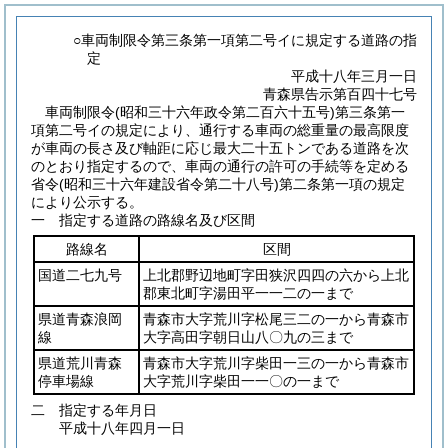
○車両制限令第三条第一項第二号イに規定する道路の指
定
平成十八年三月一日
青森県告示第百四十七号
車両制限令
(昭和三十六年政令第二百六十五号)
第三条第一
項第二号イの規定により、通行する車両の総重量の最高限度
が車両の長さ及び軸距に応じ最大二十五トンである道路を次
のとおり指定するので、車両の通行の許可の手続等を定める
省令
(昭和三十六年建設省令第二十八号)
第二条第一項の規定
により公示する。
一 指定する道路の路線名及び区間
路線名
区間
国道二七九号
上北郡野辺地町字田狭沢四四の六から上北
郡東北町字湯田平一一二の一まで
県道青森浪岡
青森市大字荒川字松尾三二の一から青森市
線
大字高田字朝日山八〇九の三まで
県道荒川青森
青森市大字荒川字柴田一三の一から青森市
停車場線
大字荒川字柴田一一〇の一まで
二 指定する年月日
平成十八年四月一日