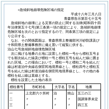
○急傾斜地崩壊危険区域の指定
平成十八年三月八日
青森県告示第百七十五号
急傾斜地の崩壊による災害の防止に関する法律
(昭和四十四
年法律第五十七号)
第三条第一項の規定により、急傾斜地崩壊
危険区域を次のとおり指定するので、同条第三項の規定によ
り公示する。
なお、その関係図面は、青森県県土整備部河川砂防課及び
十和田県土整備事務所に備え置いて縦覧に供する。
泊山七号急傾斜地崩壊危険区域
次に掲げる地番の土地に設置した標柱一号から標柱五号ま
でを順次結んだ線及び標柱一号と標柱五号を結んだ線に囲ま
れた区域。この場合において、標柱一号と標柱二号を結んだ
線は村道泊中央線右側官民地境界線とし、標柱四号と標柱五
号を結んだ線は村道泊線右側官民地境界線とし、その他の各
標柱を結ぶ線は直線とする。
標柱を設置した土地の表示
標柱番号
市町村名
大字名
字名
地番
一
上北郡六ケ所村
泊
焼山
五三の三
二
〃
〃
〃
国調筆界未定
三
〃
〃
〃
四三五