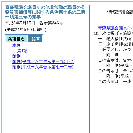
青森県議会議員その他非常勤の職員の公
務災害補償等に関する条例第十条の二第
○青森県議会
一項第三号の知事…
平成8年5月15日 告示第346号
青森県議会議員そ
(平成24年5月9日施行)
は、次に掲げる施設
一 老人福祉法
(
条項目次
沿革
二 原子爆弾被爆
本則
必要とし、かつ
第1項
附
則
附則
この告示は、告示
附則
(平成一八年告示第三九〇号)
附
則
(平成
附則
(平成一八年告示第七一二号)
この告示は、告示
附
則
(平成
この告示は、平成