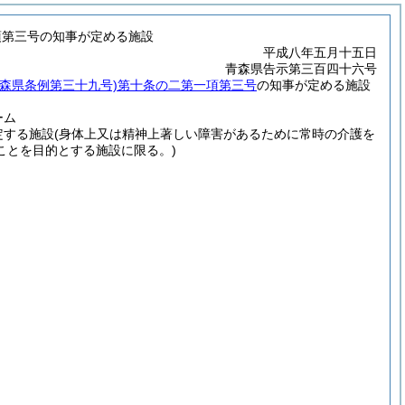
項第三号の知事が定める施設
平成八年五月十五日
青森県告示第三百四十六号
森県条例第三十九号)
第十条の二第一項第三号
の知事が定める施設
ーム
定する施設
(身体上又は精神上著しい障害があるために常時の介護を
ことを目的とする施設に限る。)