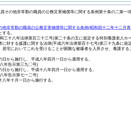
議員その他非常勤の職員の公務災害補償等に関する条例第十条の二第一
の他非常勤の職員の公務災害補償等に関する条例
(昭和四十二年十二月青
とする。
昭和三十八年法律第百三十三号)
第二十条の五に規定する特別養護老人ホ
者に対する援護に関する法律
(平成六年法律第百十七号)
第三十九条に規
、居宅においてこれを受けることが困難な被爆者を入所させ、養護する
の日から施行し、平成八年四月一日から適用する。
一八年
告示第三九〇号)
の日から施行し、平成十八年四月一日から適用する。
一八年
告示第七一二号)
十八年十月一日から施行する。