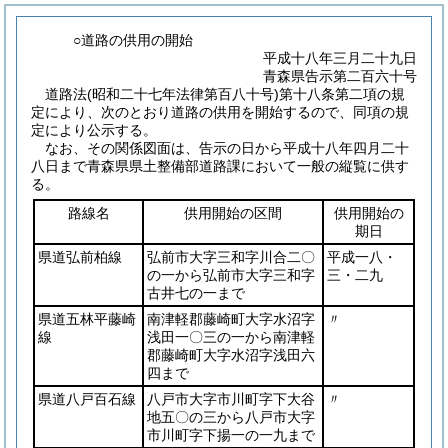
○道路の供用の開始
平成十八年三月二十九日
青森県告示第二百六十号
道路法
(昭和二十七年法律第百八十号)
第十八条第二項の規
定により、次のとおり道路の供用を開始するので、同項の規
定により公示する。
なお、その関係図面は、告示の日から平成十八年四月二十
八日まで青森県県土整備部道路課において一般の縦覧に供す
る。
路線名
供用開始の区間
供用開始の
期日
県道弘前柏線
弘前市大字三和字川合二〇
平成一八・
の一から弘前市大字三和字
三・二九
古井七の一まで
県道五林平藤崎
南津軽郡藤崎町大字水沼字
〃
線
浅田一〇三の一から南津軽
郡藤崎町大字水沼字浅田六
四まで
県道八戸百石線
八戸市大字市川町字下大谷
〃
地五〇の三から八戸市大字
市川町字下揚一の一九まで