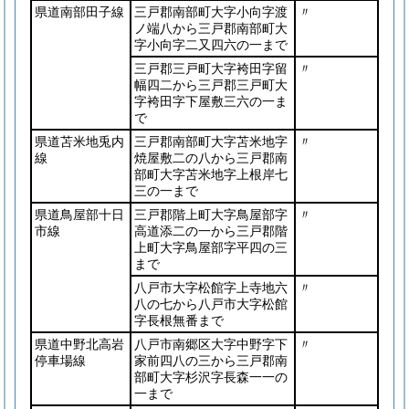
県道南部田子線
三戸郡南部町大字小向字渡
〃
ノ端八から三戸郡南部町大
字小向字二又四六の一まで
三戸郡三戸町大字袴田字留
〃
幅四二から三戸郡三戸町大
字袴田字下屋敷三六の一ま
で
県道苫米地兎内
三戸郡南部町大字苫米地字
〃
線
焼屋敷二の八から三戸郡南
部町大字苫米地字上根岸七
三の一まで
県道鳥屋部十日
三戸郡階上町大字鳥屋部字
〃
市線
高道添二の一から三戸郡階
上町大字鳥屋部字平四の三
まで
八戸市大字松館字上寺地六
〃
八の七から八戸市大字松館
字長根無番まで
県道中野北高岩
八戸市南郷区大字中野字下
〃
停車場線
家前四八の三から三戸郡南
部町大字杉沢字長森一一の
一まで