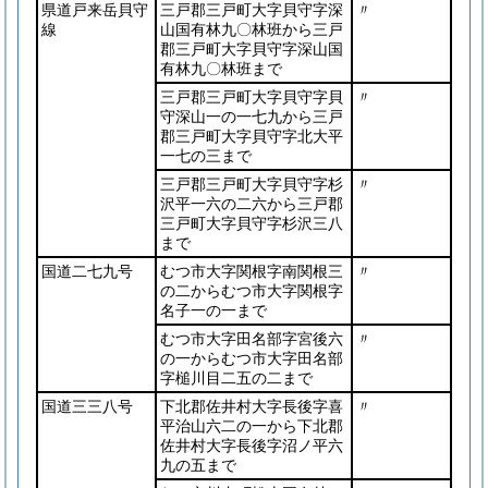
県道戸来岳貝守
三戸郡三戸町大字貝守字深
〃
線
山国有林九〇林班から三戸
郡三戸町大字貝守字深山国
有林九〇林班まで
三戸郡三戸町大字貝守字貝
〃
守深山一の一七九から三戸
郡三戸町大字貝守字北大平
一七の三まで
三戸郡三戸町大字貝守字杉
〃
沢平一六の二六から三戸郡
三戸町大字貝守字杉沢三八
まで
国道二七九号
むつ市大字関根字南関根三
〃
の二からむつ市大字関根字
名子一の一まで
むつ市大字田名部字宮後六
〃
の一からむつ市大字田名部
字槌川目二五の二まで
国道三三八号
下北郡佐井村大字長後字喜
〃
平治山六二の一から下北郡
佐井村大字長後字沼ノ平六
九の五まで