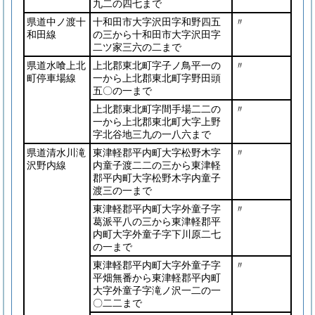
九二の四七まで
県道中ノ渡十
十和田市大字沢田字和野四五
〃
和田線
の三から十和田市大字沢田字
二ツ家三六の二まで
県道水喰上北
上北郡東北町字子ノ鳥平一の
〃
町停車場線
一から上北郡東北町字野田頭
五〇の一まで
上北郡東北町字間手場二二の
〃
一から上北郡東北町大字上野
字北谷地三九の一八六まで
県道清水川滝
東津軽郡平内町大字松野木字
〃
沢野内線
内童子渡二二の三から東津軽
郡平内町大字松野木字内童子
渡三の一まで
東津軽郡平内町大字外童子字
〃
葛派平八の三から東津軽郡平
内町大字外童子字下川原二七
の一まで
東津軽郡平内町大字外童子字
〃
平畑無番から東津軽郡平内町
大字外童子字滝ノ沢一二の一
〇二二まで