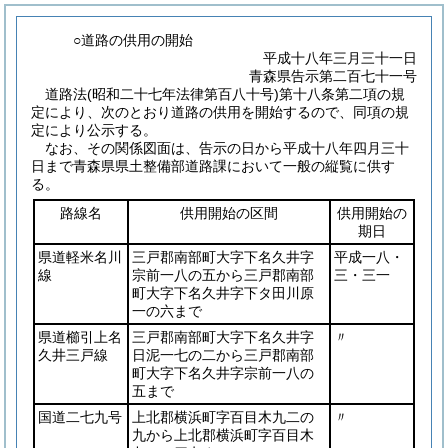
○道路の供用の開始
平成十八年三月三十一日
青森県告示第二百七十一号
道路法
(昭和二十七年法律第百八十号)
第十八条第二項の規
定により、次のとおり道路の供用を開始するので、同項の規
定により公示する。
なお、その関係図面は、告示の日から平成十八年四月三十
日まで青森県県土整備部道路課において一般の縦覧に供す
る。
路線名
供用開始の区間
供用開始の
期日
県道軽米名川
三戸郡南部町大字下名久井字
平成一八・
線
宗前一八の五から三戸郡南部
三・三一
町大字下名久井字下タ田川原
一の六まで
県道櫛引上名
三戸郡南部町大字下名久井字
〃
久井三戸線
日泥一七の二から三戸郡南部
町大字下名久井字宗前一八の
五まで
国道二七九号
上北郡横浜町字百目木九二の
〃
九から上北郡横浜町字百目木