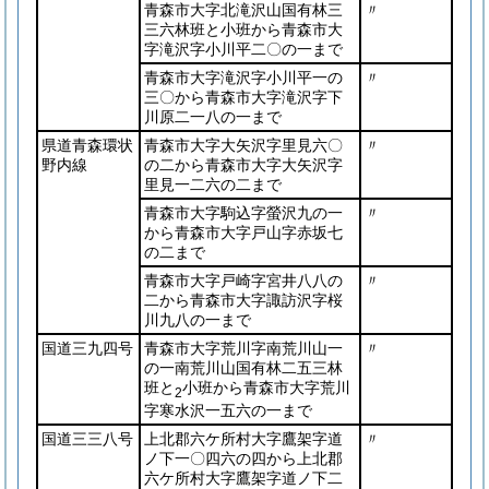
青森市大字北滝沢山国有林三
〃
三六林班と小班から青森市大
字滝沢字小川平二〇の一まで
青森市大字滝沢字小川平一の
〃
三〇から青森市大字滝沢字下
川原二一八の一まで
県道青森環状
青森市大字大矢沢字里見六〇
〃
野内線
の二から青森市大字大矢沢字
里見一二六の二まで
青森市大字駒込字螢沢九の一
〃
から青森市大字戸山字赤坂七
の二まで
青森市大字戸崎字宮井八八の
〃
二から青森市大字諏訪沢字桜
川九八の一まで
国道三九四号
青森市大字荒川字南荒川山一
〃
の一南荒川山国有林二五三林
班と
小班から青森市大字荒川
2
字寒水沢一五六の一まで
国道三三八号
上北郡六ケ所村大字鷹架字道
〃
ノ下一〇四六の四から上北郡
六ケ所村大字鷹架字道ノ下二