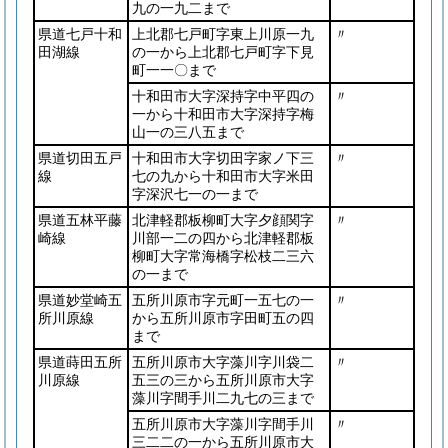
九の一九二まで
県道七戸十和
上北郡七戸町字東上川原一九
〃
田湖線
の一から上北郡七戸町字下見
町一一〇まで
十和田市大字深持字中平四の
〃
一から十和田市大字深持字梅
山一の三八五まで
県道切田五戸
十和田市大字切田字家ノ下三
〃
線
七の九から十和田市大字米田
字深沢七一の一まで
県道五林平藤
北津軽郡板柳町大字夕顔関字
〃
崎線
川部一二の四から北津軽郡板
柳町大字常海橋字松枝二三六
の一まで
県道妙堂崎五
五所川原市字元町一五七の一
〃
所川原線
から五所川原市字田町五の四
まで
県道蒔田五所
五所川原市大字藻川字川袋二
〃
川原線
五三の三から五所川原市大字
藻川字間手川二九七の三まで
五所川原市大字藻川字間手川
〃
三二二の一から五所川原市大