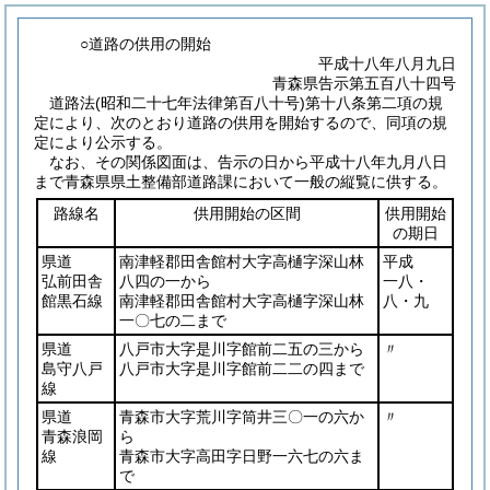
○道路の供用の開始
平成十八年八月九日
青森県告示第五百八十四号
道路法
(昭和二十七年法律第百八十号)
第十八条第二項の規
定により、次のとおり道路の供用を開始するので、同項の規
定により公示する。
なお、その関係図面は、告示の日から平成十八年九月八日
まで青森県県土整備部道路課において一般の縦覧に供する。
路線名
供用開始の区間
供用開始
の期日
県道
南津軽郡田舎館村大字高樋字深山林
平成
弘前田舎
八四の一から
一八・
館黒石線
南津軽郡田舎館村大字高樋字深山林
八・九
一〇七の二まで
県道
八戸市大字是川字館前二五の三から
〃
島守八戸
八戸市大字是川字館前二二の四まで
線
県道
青森市大字荒川字筒井三〇一の六か
〃
青森浪岡
ら
線
青森市大字高田字日野一六七の六ま
で