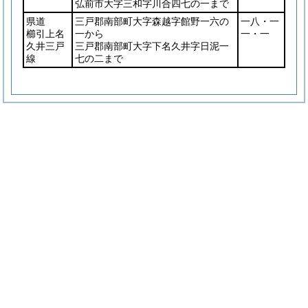
弘前市大字三和字川合四七の一まで
県道
三戸郡南部町大字森越字館野一六の
一八・一
櫛引上名
一から
一・一
久井三戸
三戸郡南部町大字下名久井字日泥一
線
七の二まで