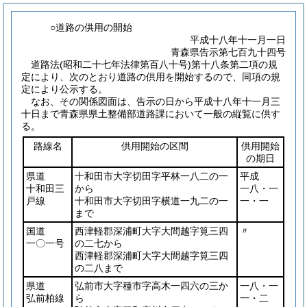
○道路の供用の開始
平成十八年十一月一日
青森県告示第七百九十四号
道路法
(昭和二十七年法律第百八十号)
第十八条第二項の規
定により、次のとおり道路の供用を開始するので、同項の規
定により公示する。
なお、その関係図面は、告示の日から平成十八年十一月三
十日まで青森県県土整備部道路課において一般の縦覧に供す
る。
路線名
供用開始の区間
供用開始
の期日
県道
十和田市大字切田字平林一八二の一
平成
十和田三
から
一八・一
戸線
十和田市大字切田字横道一九二の一
一・一
まで
国道
西津軽郡深浦町大字大間越字筧三四
〃
一〇一号
の二七から
西津軽郡深浦町大字大間越字筧三四
の二八まで
県道
弘前市大字種市字高木一四六の三か
一八・一
弘前柏線
ら
一・二