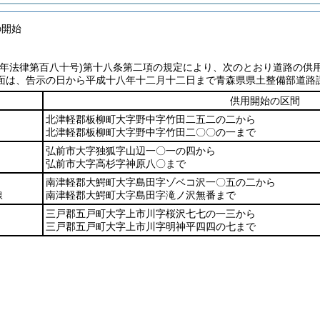
の開始
七年法律第百八十号)
第十八条第二項の規定により、次のとおり道路の供
面は、告示の日から平成十八年十二月十二日まで青森県県土整備部道路
供用開始の区間
北津軽郡板柳町大字野中字竹田二五二の二から
北津軽郡板柳町大字野中字竹田二〇〇の一まで
弘前市大字独狐字山辺一〇一の四から
弘前市大字高杉字神原八〇まで
南津軽郡大鰐町大字島田字ゾベコ沢一〇五の二から
線
南津軽郡大鰐町大字島田字滝ノ沢無番まで
三戸郡五戸町大字上市川字桜沢七七の一三から
三戸郡五戸町大字上市川字明神平四四の七まで