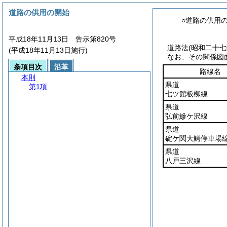
道路の供用の開始
○道路の供用
平成18年11月13日 告示第820号
道路法
(昭和二十
(平成18年11月13日施行)
なお、その関係図
条項目次
沿革
路線名
本則
県道
第1項
七ツ館板柳線
県道
弘前鰺ケ沢線
県道
碇ケ関大鰐停車場
県道
八戸三沢線