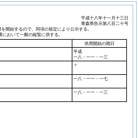
平成十八年十一月十三日
青森県告示第八百二十号
用を開始するので、同項の規定により公示する。
課において一般の縦覧に供する。
供用開始の期日
平成
一八・一一・一三
〃
一八・一一・一七
一八・一一・一三