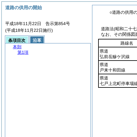
道路の供用の開始
○道路の供用
平成18年11月22日 告示第854号
道路法
(昭和二十
(平成18年11月22日施行)
なお、その関係図
条項目次
沿革
路線名
本則
県道
第1項
弘前岳鰺ケ沢線
県道
戸来十和田線
県道
七戸上北町停車場