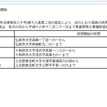
の開始
七年法律第百八十号)
第十八条第二項の規定により、次のとおり道路の供
面は、告示の日から平成十八年十二月二十一日まで青森県県土整備部道
供用開始の区間
弘前市大字高崎一丁目一の一から
弘前市大字和徳町九〇の一まで
十和田市大字滝沢字高屋一〇三の一から
十和田市大字滝沢字高屋七の一まで
上北郡東北町大字大浦字塚浦四六の四から
線
上北郡東北町大字上野字手長一の六まで