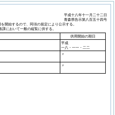
平成十八年十一月二十二日
青森県告示第八百五十四号
用を開始するので、同項の規定により公示する。
路課において一般の縦覧に供する。
供用開始の期日
平成
一八・一一・二二
〃
〃