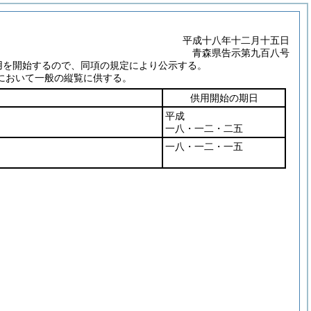
平成十八年十二月十五日
青森県告示第九百八号
用を開始するので、同項の規定により公示する。
において一般の縦覧に供する。
供用開始の期日
平成
一八・一二・二五
一八・一二・一五