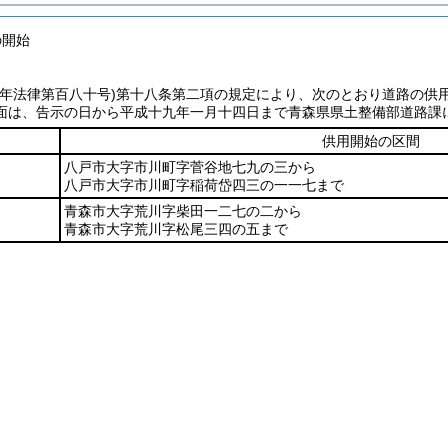
の開始
七年法律第百八十号)
第十八条第二項の規定により、次のとおり道路の供
面は、告示の日から平成十九年一月十四日まで青森県県土整備部道路課
供用開始の区間
八戸市大字市川町字菅谷地七九の三から
八戸市大字市川町字稲荷岱四三の一一七まで
青森市大字荒川字柴田一二七の二から
青森市大字荒川字松尾三四の五まで