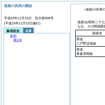
道路の供用の開始
○道路の供用
平成18年12月15日 告示第908号
道路法
(昭和二十
(平成18年12月15日施行)
なお、その関係図
条項目次
沿革
路線名
本則
県道
第1項
八戸野辺地線
県道
青森浪岡線