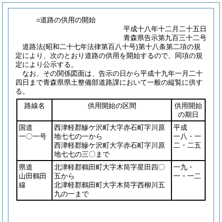
○道路の供用の開始
平成十八年十二月二十五日
青森県告示第九百三十二号
道路法
(昭和二十七年法律第百八十号)
第十八条第二項の規
定により、次のとおり道路の供用を開始するので、同項の規
定により公示する。
なお、その関係図面は、告示の日から平成十九年一月二十
四日まで青森県県土整備部道路課において一般の縦覧に供す
る。
路線名
供用開始の区間
供用開始
の期日
国道
西津軽郡鰺ケ沢町大字赤石町字川原
平成
一〇一号
地七七の一から
一八・一
西津軽郡鰺ケ沢町大字赤石町字川原
二・二五
地七七の三〇まで
県道
北津軽郡鶴田町大字木筒字星田四〇
一九・
山田鶴田
五から
一・一二
線
北津軽郡鶴田町大字木筒字西柳川五
九の一まで