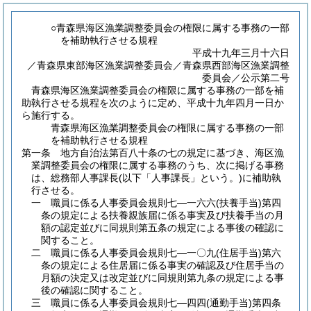
○青森県海区漁業調整委員会の権限に属する事務の一部
を補助執行させる規程
平成十九年三月十六日
／青森県東部海区漁業調整委員会／青森県西部海区漁業調整
委員会／公示第二号
青森県海区漁業調整委員会の権限に属する事務の一部を補
助執行させる規程を次のように定め、平成十九年四月一日か
ら施行する。
青森県海区漁業調整委員会の権限に属する事務の一部
を補助執行させる規程
第一条
地方自治法第百八十条の七の規定に基づき、海区漁
業調整委員会の権限に属する事務のうち、次に掲げる事務
は、総務部人事課長
(以下「人事課長」という。)
に補助執
行させる。
一
職員に係る人事委員会規則七―一六六
(扶養手当)
第四
条の規定による扶養親族届に係る事実及び扶養手当の月
額の認定並びに同規則第五条の規定による事後の確認に
関すること。
二
職員に係る人事委員会規則七―一〇九
(住居手当)
第六
条の規定による住居届に係る事実の確認及び住居手当の
月額の決定又は改定並びに同規則第九条の規定による事
後の確認に関すること。
三
職員に係る人事委員会規則七―四四
(通勤手当)
第四条