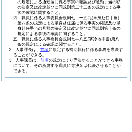
の規定による通勤届に係る事実の確認及び通勤手当の額
の決定又は改定並びに同規則第二十二条の規定による事
後の確認に関すること。
四
職員に係る人事委員会規則七―一五九
(単身赴任手当)
第八条の規定による単身赴任届に係る事実の確認及び単
身赴任手当の月額の決定又は改定並びに同規則第十条の
規定による事後の確認に関すること。
五
職員に係る人事委員会規則七―八五
(寒冷地手当)
第八
条の規定による確認に関すること。
2
人事課長は、
前項
に規定する補助執行に係る事務を専決す
ることができる。
3
人事課長は、
前項
の規定により専決することができる事務
について、その所属する職員に専決又は代決させることが
できる。