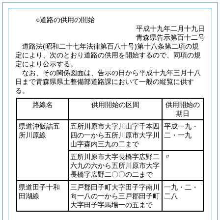
○道路の供用の開始
平成十九年二月十九日
青森県告示第百十二号
道路法
(昭和二十七年法律第百八十号)
第十八条第二項の規
定により、次のとおり道路の供用を開始するので、同項の規
定により公示する。
なお、その関係図面は、告示の日から平成十九年三月十八
日まで青森県県土整備部道路課において一般の縦覧に供す
る。
路線名
供用開始の区間
供用開始の
期日
県道沖飯詰五
五所川原市大字川山字千本四
平成一九・
所川原線
四の一から五所川原市大字川
二・一九
山字森内三九の二まで
五所川原市大字長橋字広野二
〃
六九の六から五所川原市大字
長橋字広野二〇〇の二まで
県道田子十和
三戸郡田子町大字田子字南川
一九・二・
田湖線
向一八の一から三戸郡田子町
二八
大字田子字馬場一の五まで