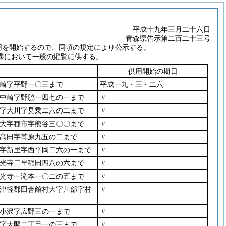
平成十九年三月二十六日
青森県告示第二百二十三号
用を開始するので、同項の規定により公示する。
課において一般の縦覧に供する。
供用開始の期日
崎字平野一〇三まで
平成一九・三・二六
中崎字野脇一四七の一まで
〃
字大川字見乗二六の二まで
〃
大字種市字熊谷三〇〇まで
〃
高田字苺原九五の二まで
〃
字新里字西平岡二六の一まで
〃
光寺二早稲田四八の六まで
〃
光寺一滝本一〇二の五まで
〃
津軽郡田舎館村大字川部字村
〃
小沢字広野三の一まで
〃
字大開二丁目一の三まで
〃