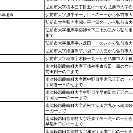
弘前市大字樹木三丁目五の一から弘前市大字樹
停車場線
弘前市大字撫牛子一丁目三の一三から弘前市大
弘前市大字藍内字関ケ平七四の一から弘前市大
弘前市大字相馬字薬師堂下二七の二から弘前市
まで
弘前市大字相馬字八反田一一の八から弘前市大
弘前市大字紙漉沢字川袋二〇の三から弘前市大
弘前市大字種市字木幡一九三から弘前市大字種
南津軽郡藤崎町大字下俵舛字東豊田一四の六か
前田四一の二まで
南津軽郡藤崎町大字西中野目字宮元三五の一か
字葛巻一三の七まで
南津軽郡藤崎町大字中野目字早稲田東五五の二
字岡元一一の一一まで
南津軽郡藤崎町大字若松字安田六九から南津軽
一の一まで
南津軽郡田舎館村大字境森字佃一六三の一から
早稲田二〇の一まで
南津軽郡田舎館村大字和泉字岡本二〇の一から