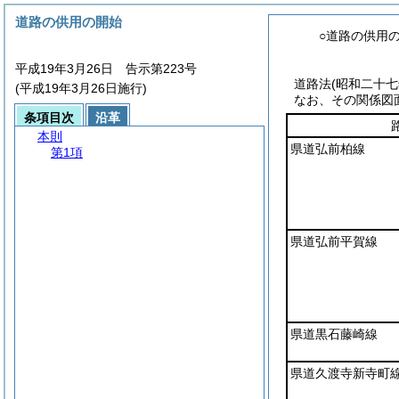
道路の供用の開始
○道路の供用
平成19年3月26日 告示第223号
道路法
(昭和二十
(平成19年3月26日施行)
なお、その関係図
条項目次
沿革
本則
県道弘前柏線
第1項
県道弘前平賀線
県道黒石藤崎線
県道久渡寺新寺町