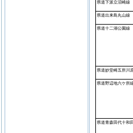
県道下派立沼崎線
県道出来島丸山線
県道十二湖公園線
県道妙堂崎五所川
県道野辺地六ケ所
県道青森田代十和