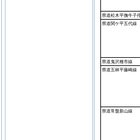
県道松木平撫牛子
県道関ケ平五代線
県道鬼沢種市線
県道五林平藤崎線
県道常盤新山線