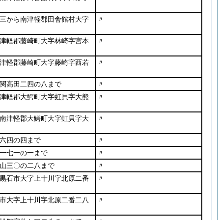
三から南津軽郡田舎館村大字
〃
津軽郡藤崎町大字林崎字宮本
〃
津軽郡藤崎町大字藤崎字西若
〃
関高田二四の八まで
〃
津軽郡大鰐町大字虹貝字大熊
〃
南津軽郡大鰐町大字虹貝字大
〃
六四の四まで
〃
一七一の一まで
〃
山三〇の二八まで
〃
黒石市大字上十川字北原二番
〃
市大字上十川字北原二番二八
〃