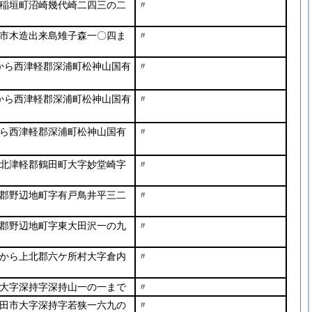
稲垣町沼崎幾代崎二四三の二
〃
市木造出来島雉子森一〇四ま
〃
から西津軽郡深浦町松神山国有
〃
から西津軽郡深浦町松神山国有
〃
ら西津軽郡深浦町松神山国有
〃
北津軽郡鶴田町大字妙堂崎字
〃
郡野辺地町字有戸鳥井平三二
〃
郡野辺地町字東大田沢一の九
〃
から上北郡六ケ所村大字倉内
〃
大字深持字深持山一の一まで
〃
田市大字深持字若狭一六九の
〃