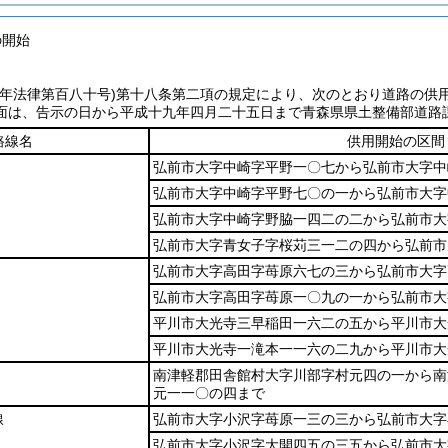
の開始
七年法律第百八十号)
第十八条第二項の規定により、次のとおり道路の供
面は、告示の日から平成十九年四月二十五日まで青森県県土整備部道路
路線名
供用開始の区間
弘前市大字中崎字平野一〇七から弘前市大字中
弘前市大字中崎字平野七〇の一から弘前市大字
弘前市大字中崎字野脇一四二の二から弘前市大
弘前市大字青女子字桜苅三一二の四から弘前市
弘前市大字高田字苺原六七の三から弘前市大字
弘前市大字高田字苺原一〇九の一から弘前市大
平川市大光寺三早稲田一六二の五から平川市大
平川市大光寺一滝本一一六の二九から平川市大
南津軽郡田舎館村大字川部字村元四の一から南
元一一〇の四まで
線
弘前市大字小沢字苺原一三の三から弘前市大字
弘前市大字小沢字大開四五の三五から弘前市大