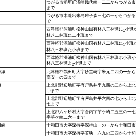
つがる市稲垣町沼崎幾代崎一二二からつがる市
まで
つがる市木造出来島雉子森三七の一からつがる
で
西津軽郡深浦町松神山国有林八二林班に
小班
1
林八二林班に二小班まで
西津軽郡深浦町松神山国有林八二林班に
小班
1
林八三林班た小班まで
西津軽郡深浦町松神山国有林八三林班ホ小班か
林八三林班よ
小班まで
2
原線
北津軽郡鶴田町大字妙堂崎字米元二四の一から
高安一の四まで
線
上北郡野辺地町字有戸鳥井平九四の二から上北
〇まで
上北郡野辺地町字有戸鳥井平六四の七から上北
七まで
上北郡六ケ所村大字倉内字芋ケ崎二五三の一七
字芋ケ崎二六一まで
田線
十和田市大字深持字深持山一の一から十和田市
十和田市大字深持字若狭一六九の三四から十和