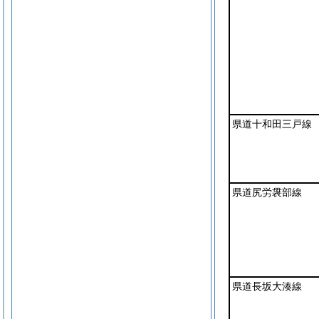
県道十和田三戸線
県道尻労袰部線
県道長坂大湊線