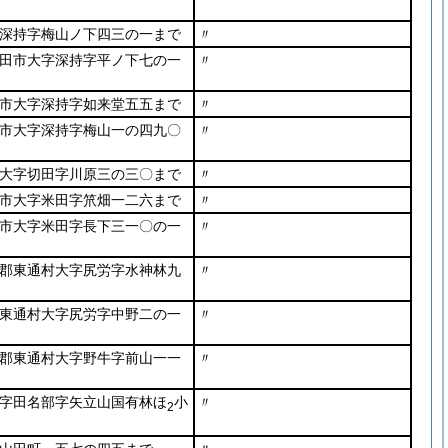
深持字梅山ノ下四三の一まで
〃
田市大字深持字平ノ下七の一
〃
市大字深持字如来堂五五まで
〃
市大字深持字梅山一の四九〇
〃
大字切田字川原三の三〇まで
〃
市大字米田字笊畑一二六まで
〃
市大字米田字長下三一〇の一
〃
郡東通村大字尻労字水神林九
〃
東通村大字尻労字中野二の一
〃
郡東通村大字野牛字前山一一
〃
字田名部字矢立山国有林ほ
小
〃
2