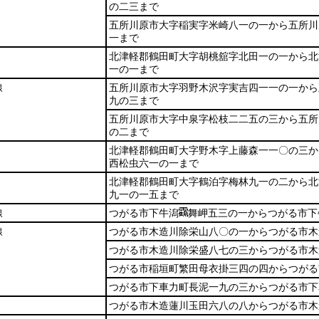
の二三まで
五所川原市大字稲実字米崎八一の一から五所川
一まで
北津軽郡鶴田町大字胡桃舘字北田一の一から北
一の一まで
線
五所川原市大字羽野木沢字実吉四一一の一から
九の三まで
五所川原市大字中泉字松枝二二五の三から五所
の二まで
北津軽郡鶴田町大字野木字上藤森一一〇の三か
西松虫六一の一まで
北津軽郡鶴田町大字鶴泊字梅林九一の二から北
九一の一五まで
線
つがる市下牛潟
舞岬五三の一からつがる市下
線
つがる市木造川除栄山八〇の一からつがる市木
つがる市木造川除栄盛八七の三からつがる市木
つがる市稲垣町繁田母衣掛三四の四からつがる
つがる市下車力町長泥一九の三からつがる市下
つがる市木造蓮川玉田六八の八からつがる市木