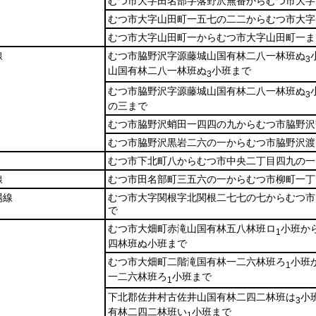
むつ市大字田名部字落野沢無番からむつ市大字
むつ市大字山田町一五七の二二からむつ市大字
むつ市大字山田町一からむつ市大字山田町一ま
線
むつ市脇野沢字源藤城山国有林二八一林班ぬ
3
山国有林二八一林班ぬ
小班まで
3
むつ市脇野沢字源藤城山国有林二八一林班ぬ
3
の三まで
むつ市脇野沢蛸田一四四の九からむつ市脇野沢
むつ市脇野沢黒岩二六の一からむつ市脇野沢渡
むつ市下北町八からむつ市中央二丁目四九の一
線
むつ市田名部町三五六の一からむつ市柳町一丁
場線
むつ市大字関根字北関根二七七の七からむつ市
で
むつ市大畑町赤滝山国有林五八林班ロ
小班か
1
四林班ぬ小班まで
むつ市大畑町二階滝国有林一二六林班ろ
小班
1
一二六林班ろ
小班まで
1
下北郡佐井村古佐井山国有林二四二林班は
小
3
有林二四二林班い
小班まで
1