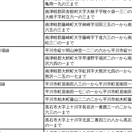
亀岡一九の三まで
南津軽郡田舎館村大字大根子字牧ケ袋一三〇の
大根子字村立六一の三まで
南津軽郡藤崎町大字林崎字沼田三五の一から南
六五の三まで
南津軽郡藤崎町大字藤崎字下道六三の一から南
松三〇の一まで
車場線
平川市碇ケ関山神堂一二〇の六から平川市碇ケ
南津軽郡大鰐町大字早瀬野字扇沢二の一から南
沢六四の一まで
南津軽郡大鰐町大字虹貝字大熊沢七四の一から
熊沢一二五の一七まで
場線
平川市町居南田八三の一から平川市町居南田一
平川市町居南田一七〇の一から平川市町居南田
平川市柏木町藤山二二の二から平川市柏木町藤
黒石市大字上十川字長谷沢一番囲三一の二から
六三の一まで
黒石市大字上十川字北原二番四三の八から黒石
の一まで