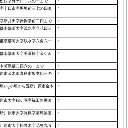
松館字外ケ口二八の一まで
〃
字十日市字黒坂前三七の四ま
〃
字新井田字赤御堂前二四まで
〃
郡南部町大字浅水字立花四三
〃
郡南部町大字浅水字六角六一
〃
郡南部町大字手倉橋字金ケ沢
〃
木町沢部二四六の一まで
〃
原市金木町喜良市坂本四三の
〃
班い
小班から五所川原市金木
〃
2
原市大字鶴ケ岡字福田無番ま
〃
所川原市大字長橋字藤島無番
〃
川原市大字松野木字花笠九五
〃