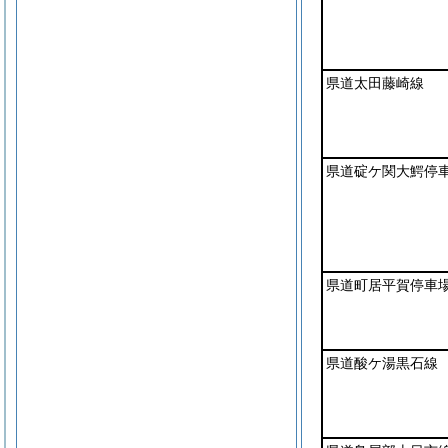
県道太田藤崎線
県道碇ケ関大鰐停
県道町居平賀停車
県道酸ケ湯黒石線