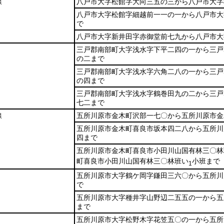
線
八戸市大字松館字大向三五の三から八戸市大字
八戸市大字松館字細越前一一の一から八戸市大
で
八戸市大字新井田字赤御堂前七九から八戸市大
三戸郡南部町大字浅水字下平二四の一から三戸
の二まで
三戸郡南部町大字浅水字六角二八の一から三戸
の四まで
三戸郡南部町大字浅水字鶴巻田九の二から三戸
七二まで
線
五所川原市金木町沢部一七〇から五所川原市金
五所川原市金木町喜良市坂本四二八から五所川
四まで
五所川原市金木町喜良市小田川山国有林三〇林
町喜良市小田川山国有林三〇林班い
小班まで
1
五所川原市大字鶴ケ岡字鎌田三六〇から五所川
で
五所川原市大字種井字山野辺二五五の一から五
まで
五所川原市大字松野木字花笠五〇の一から五所