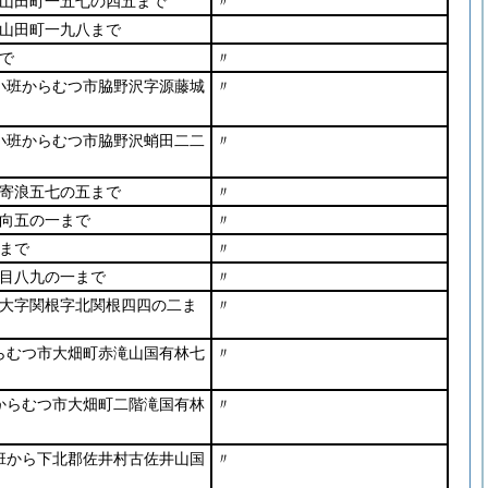
山田町一五七の四五まで
〃
山田町一九八まで
で
〃
小班からむつ市脇野沢字源藤城
〃
小班からむつ市脇野沢蛸田二二
〃
寄浪五七の五まで
〃
向五の一まで
〃
まで
〃
目八九の一まで
〃
大字関根字北関根四四の二ま
〃
らむつ市大畑町赤滝山国有林七
〃
からむつ市大畑町二階滝国有林
〃
班から下北郡佐井村古佐井山国
〃