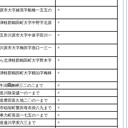
原市大字姥萢字船橋一五五の
〃
津軽郡鶴田町大字中野字北原
〃
五所川原市大字中泉字田川一
〃
川原市大字梅田字燕口一三一
〃
ら北津軽郡鶴田町大字野木字
〃
津軽郡鶴田町大字鶴泊字梅林
〃
牛潟
舞岬三二の二まで
〃
造川除栄盛一の一まで
〃
造豊田富久地二〇の一まで
〃
市稲垣町繁田母衣掛八九まで
〃
車力町長泥一七五の一まで
〃
造蓮川早実六三まで
〃