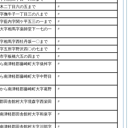
木二丁目六の五まで
〃
字撫牛子一丁目三の八まで
〃
字藍内字関ケ平五三の一まで
〃
大字相馬字薬師堂下一七の一
〃
字相馬字西牡丹坂一〇まで
〃
字五所字野沢四〇の七まで
〃
市字板橋六五の四まで
〃
ら南津軽郡藤崎町大字俵舛字
〃
ら南津軽郡藤崎町大字中野目
〃
から南津軽郡藤崎町大字葛野
〃
郡田舎館村大字境森字西栄田
〃
南津軽郡田舎館村大字和泉字
〃
南津軽郡田舎館村大字川部字
〃