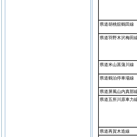
県道胡桃舘鶴田線
県道羽野木沢梅田
県道米山菖蒲川線
県道鶴泊停車場線
県道屏風山内真部
県道五所川原車力
県道再賀木造線