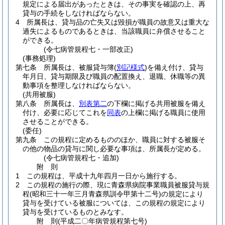
規定による届出があったときは、その事実を確認の上、再
貸与の手続をしなければならない。
4
所属長は、貸与品の亡失又は毀損が職員の故意又は重大な
過失によるものであるときは、当該職員に弁償させること
ができる。
(令七病管規程七・一部改正)
(事務処理)
第七条
所属長は、被服貸与簿
(
別記様式
)
を備え付け、貸与
年月日、貸与期限及び職員の配置換え、退職、休職等の異
動事項を整理しなければならない。
(共用被服)
第八条
所属長は、
別表第二
の下欄に掲げる共用被服を備え
付け、必要に応じてこれを
同表
の上欄に掲げる職員に使用
させることができる。
(委任)
第九条
この規程に定めるもののほか、職員に対する被服そ
の他の物品の貸与に関し必要な事項は、所属長が定める。
(令七病管規程七・追加)
附
則
1
この規程は、平成十九年四月一日から施行する。
2
この規程の施行の際、現に青森県病院事業職員被服貸与規
程
(昭和三十一年三月青森県訓令甲第十二号)
の規定により
貸与を受けている被服については、この規程の規定により
貸与を受けているものとみなす。
附
則
(平成二〇年
病管規程第七号)