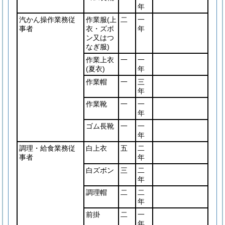
年
汽かん操作業務従
作業服
(上
二
一
事者
衣・ズボ
年
ン又はつ
なぎ服)
作業上衣
一
一
(夏衣)
年
作業帽
一
三
年
作業靴
一
一
年
ゴム長靴
一
一
年
調理・給食業務従
白上衣
五
二
事者
年
白ズボン
三
二
年
調理帽
二
二
年
前掛
二
一
年