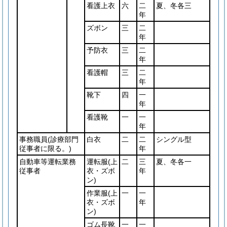
看護上衣
六
二
夏、冬各三
年
ズボン
三
二
年
予防衣
三
二
年
看護帽
三
二
年
靴下
四
一
年
看護靴
一
一
年
事務職員
(診療部門
白衣
二
二
シングル型
従事者に限る。)
年
自動車等運転業務
運転服
(上
二
三
夏、冬各一
従事者
衣・ズボ
年
ン)
作業服
(上
一
一
衣・ズボ
年
ン)
ゴム長靴
一
一