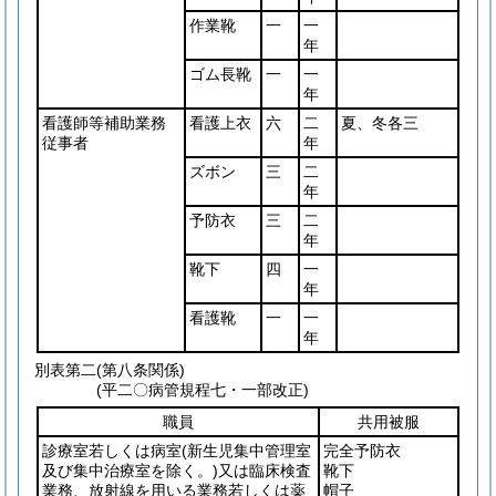
作業靴
一
一
年
ゴム長靴
一
一
年
看護師等補助業務
看護上衣
六
二
夏、冬各三
従事者
年
ズボン
三
二
年
予防衣
三
二
年
靴下
四
一
年
看護靴
一
一
年
別表第二
(第八条関係)
(平二〇病管規程七・一部改正)
職員
共用被服
診療室若しくは病室
(新生児集中管理室
完全予防衣
及び集中治療室を除く。)
又は臨床検査
靴下
業務、放射線を用いる業務若しくは薬
帽子