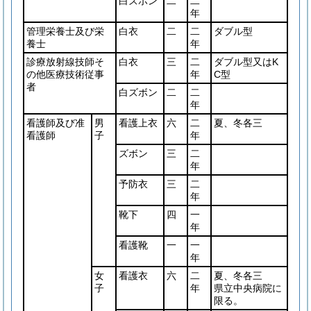
白ズボン
二
二
年
管理栄養士及び栄
白衣
二
二
ダブル型
養士
年
診療放射線技師そ
白衣
三
二
ダブル型又はK
の他医療技術従事
年
C型
者
白ズボン
二
二
年
看護師及び准
男
看護上衣
六
二
夏、冬各三
看護師
子
年
ズボン
三
二
年
予防衣
三
二
年
靴下
四
一
年
看護靴
一
一
年
女
看護衣
六
二
夏、冬各三
子
年
県立中央病院に
限る。