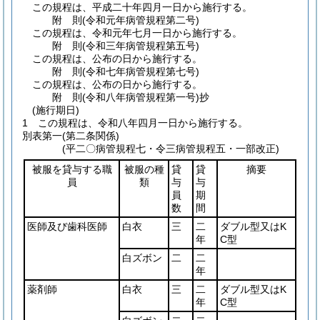
この規程は、平成二十年四月一日から施行する。
附
則
(令和元年
病管規程第二号)
この規程は、令和元年七月一日から施行する。
附
則
(令和三年
病管規程第五号)
この規程は、公布の日から施行する。
附
則
(令和七年
病管規程第七号)
この規程は、公布の日から施行する。
附
則
(令和八年
病管規程第一号)
抄
(施行期日)
1
この規程は、令和八年四月一日から施行する。
別表第一
(第二条関係)
(平二〇病管規程七・令三病管規程五・一部改正)
被服を貸与する職
被服の種
貸
貸
摘要
員
類
与
与
員
期
数
間
医師及び歯科医師
白衣
三
二
ダブル型又はK
年
C型
白ズボン
二
二
年
薬剤師
白衣
三
二
ダブル型又はK
年
C型