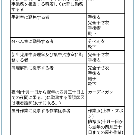
事業務を担当する科若しくは部に勤務
する者
手術室に勤務する者
手術衣
完全予防衣
手術帽
靴下
分べん室に勤務する者
分べん衣
靴下
新生児集中管理室及び集中治療室に勤
完全予防衣
務する者
手術衣
病理解剖に従事する者
完全予防衣
手術衣
帽子
靴下
夜間
(十月一日から翌年の四月三十日ま
カーディガン
での夜間に限る。)
に勤務する看護師又
は准看護師
(女子に限る。)
屋外作業に従事する作業従事者
作業服
(上衣・ズボ
ン)
防寒服
(十月一日か
ら翌年の四月三十
日までの屋外作業)