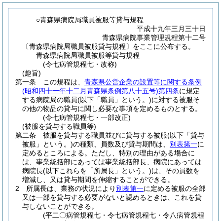
○青森県病院局職員被服等貸与規程
平成十九年三月三十日
青森県病院事業管理規程第十二号
〔青森県病院局職員被服貸与規程〕をここに公布する。
青森県病院局職員被服等貸与規程
(令七病管規程七・改称)
(趣旨)
第一条
この規程は、
青森県公営企業の設置等に関する条例
(昭和四十一年十二月青森県条例第八十五号)
第四条
に規定
する病院局の職員
(以下「職員」という。)
に対する被服そ
の他の物品の貸与に関し必要な事項を定めるものとする。
(令七病管規程七・一部改正)
(被服を貸与する職員等)
第二条
被服を貸与する職員並びに貸与する被服
(以下「貸与
被服」という。)
の種類、員数及び貸与期間は、
別表第一
に
定めるところによる。
ただし、特別の理由がある場合に
は、事業統括部にあっては事業統括部長、病院にあっては
病院長
(以下これらを「所属長」という。)
は、その員数を
増減し、又は貸与期間を伸縮することができる。
2
所属長は、業務の状況により
別表第一
に定める被服の全部
又は一部を貸与する必要がないと認めるときは、これを貸
与しないことができる。
(平二〇病管規程七・令七病管規程七・令八病管規程