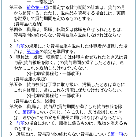
一・一部改正)
第三条
前条第一項
に規定する貸与期間の計算は、貸与の月
から起算する。
ただし、返納品を貸与する場合には、実情
を勘案して貸与期間を定めるものとする。
(貸与品の返納)
第四条
職員は、退職、転勤又は休職を命ぜられたときは、
貸与期間の終わらない貸与被服を返納しなければならな
い。
2
前項
の規定により貸与被服を返納した休職者が復職した場
合は、
第二条
の規定を準用する。
3
職員は、退職、転勤若しくは休職を命ぜられたとき又は貸
与品
(貸与被服を除く。)
の貸与期間が満了したときは、速
やかにこれを返納しなければならない。
(令七病管規程七・一部改正)
(貸与被服の取扱)
第五条
貸与被服は丁寧に取り扱い、汚損したときは直ちに
これを修理し、常にこれを清潔に保たなければならない。
(令七病管規程七・一部改正)
(貸与品の亡失、毀損)
第六条
職員は、貸与品
(貸与期間が満了した貸与被服を除
く。
第四項
において同じ。)
を亡失し、又は毀損したとき
は、速やかにその旨を所属長に届け出なければならない。
2
前項
の場合において、毀損に係るものは、現物を添えるも
のとする。
3
所属長は、貸与期間の終わらない貸与品について
第一項
の