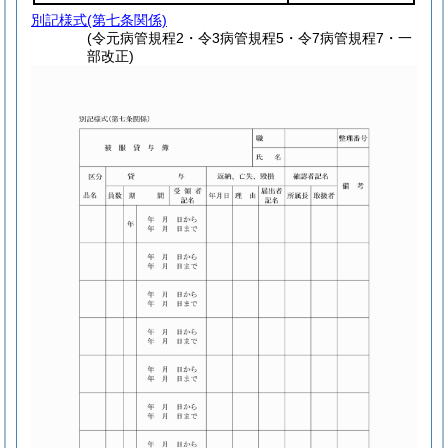
別記様式
(第七条関係)
(令元病管規程2・令3病管規程5・令7病管規程7・一
部改正)