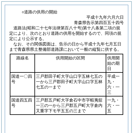
○道路の供用の開始
平成十九年六月六日
青森県告示第四百五十四号
道路法
(昭和二十七年法律第百八十号)
第十八条第二項の規
定により、次のとおり道路の供用を開始するので、同項の規
定により公示する。
なお、その関係図面は、告示の日から平成十九年七月五日
まで青森県県土整備部道路課において一般の縦覧に供する。
路線名
供用開始の区間
供用開
始の期
日
国道一〇四
三戸郡田子町大字山口字五林七五の
平成一
号
一から三戸郡田子町大字山口字五林
九・
七五の一まで
六・一
三
国道四五四
三戸郡五戸町大字倉石中市字蝦夷舘
一九・
号
一三の一から三戸郡五戸町大字倉内
六・一
又重字下モ平五五の三まで
五