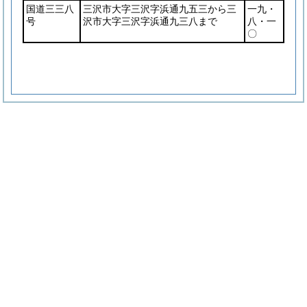
国道三三八
三沢市大字三沢字浜通九五三から三
一九・
号
沢市大字三沢字浜通九三八まで
八・一
〇