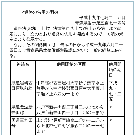
○道路の供用の開始
平成十九年七月二十五日
青森県告示第五百七十四号
道路法
(昭和二十七年法律第百八十号)
第十八条第二項の規
定により、次のとおり道路の供用を開始するので、同項の規
定により公示する。
なお、その関係図面は、告示の日から平成十九年八月二十
四日まで青森県県土整備部道路課において一般の縦覧に供す
る。
路線名
供用開始の区間
供用開
始の期
日
県道岩崎西
中津軽郡西目屋村大字砂子瀬字水上
平成一
目屋弘前線
無番から中津軽郡西目屋村大字藤川
九・
字瀬ノ上八四の一まで
七・二
五
県道差波新
八戸市新井田西二丁目二六の七から
〃
井田線
八戸市新井田西一丁目二〇の三まで
国道三九四
上北郡七戸町字膝森二〇の一二〇か
〃
号
ら上北郡七戸町字膝森二〇の一一七
まで