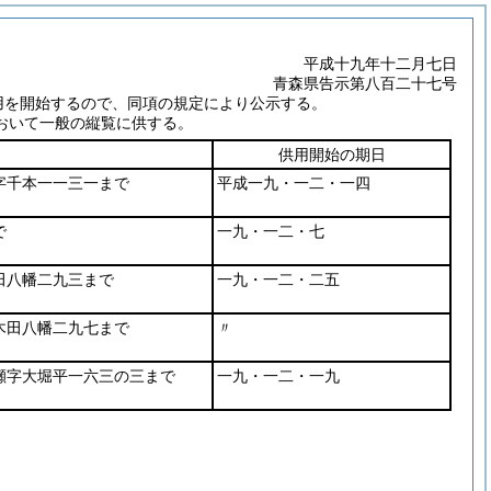
平成十九年十二月七日
青森県告示第八百二十七号
用を開始するので、同項の規定により公示する。
おいて一般の縦覧に供する。
供用開始の期日
字千本一一三一まで
平成一九・一二・一四
で
一九・一二・七
田八幡二九三まで
一九・一二・二五
木田八幡二九七まで
〃
瀬字大堀平一六三の三まで
一九・一二・一九