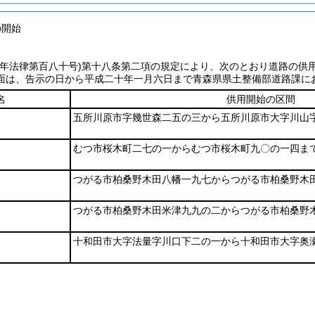
の開始
七年法律第百八十号)
第十八条第二項の規定により、次のとおり道路の供
面は、告示の日から平成二十年一月六日まで青森県県土整備部道路課に
名
供用開始の区間
五所川原市字幾世森二五の三から五所川原市大字川山
むつ市桜木町二七の一からむつ市桜木町九〇の一四ま
つがる市柏桑野木田八幡一九七からつがる市柏桑野木
つがる市柏桑野木田米津九九の二からつがる市柏桑野
十和田市大字法量字川口下二の一から十和田市大字奥