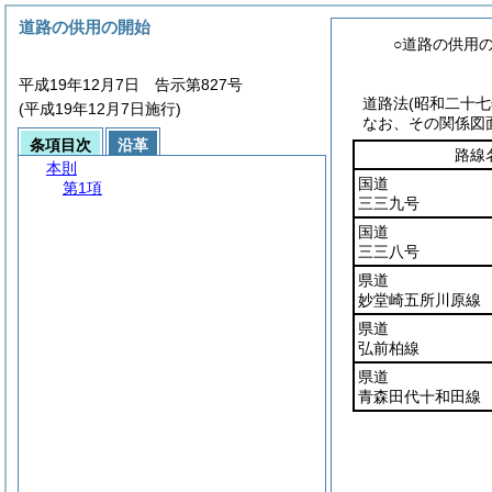
道路の供用の開始
○道路の供用
平成19年12月7日 告示第827号
道路法
(昭和二十
(平成19年12月7日施行)
なお、その関係図
条項目次
沿革
路線
本則
国道
第1項
三三九号
国道
三三八号
県道
妙堂崎五所川原線
県道
弘前柏線
県道
青森田代十和田線