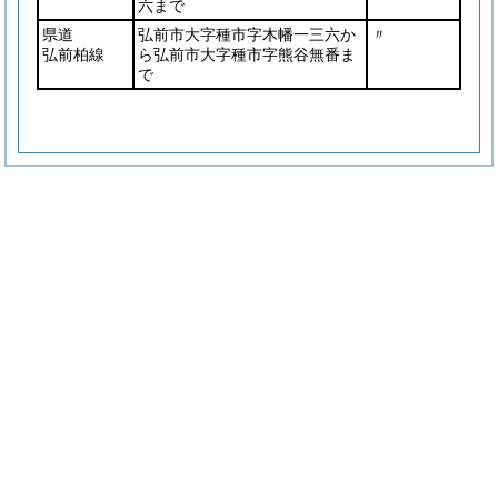
六まで
県道
弘前市大字種市字木幡一三六か
〃
弘前柏線
ら弘前市大字種市字熊谷無番ま
で