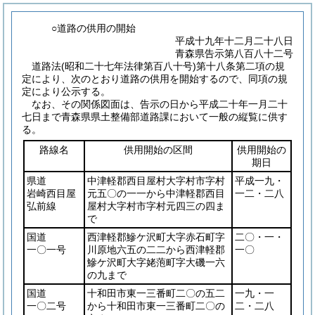
○道路の供用の開始
平成十九年十二月二十八日
青森県告示第八百八十二号
道路法
(昭和二十七年法律第百八十号)
第十八条第二項の規
定により、次のとおり道路の供用を開始するので、同項の規
定により公示する。
なお、その関係図面は、告示の日から平成二十年一月二十
七日まで青森県県土整備部道路課において一般の縦覧に供す
る。
路線名
供用開始の区間
供用開始の
期日
県道
中津軽郡西目屋村大字村市字村
平成一九・
岩崎西目屋
元五〇の一一から中津軽郡西目
一二・二八
弘前線
屋村大字村市字村元四三の四ま
で
国道
西津軽郡鰺ケ沢町大字赤石町字
二〇・一・
一〇一号
川原地六五の二二から西津軽郡
一〇
鰺ケ沢町大字姥萢町字大磯一六
の九まで
国道
十和田市東一三番町二〇の五二
一九・一
一〇二号
から十和田市東一三番町二〇の
二・二八