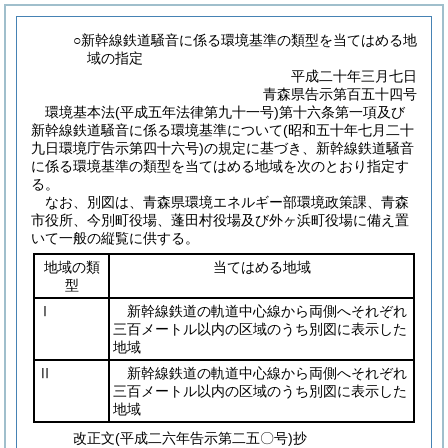
○新幹線鉄道騒音に係る環境基準の類型を当てはめる地
域の指定
平成二十年三月七日
青森県告示第百五十四号
環境基本法
(平成五年法律第九十一号)
第十六条第一項及び
新幹線鉄道騒音に係る環境基準について
(昭和五十年七月二十
九日環境庁告示第四十六号)
の規定に基づき、新幹線鉄道騒音
に係る環境基準の類型を当てはめる地域を次のとおり指定す
る。
なお、別図は、青森県環境エネルギー部環境政策課、青森
市役所、今別町役場、蓬田村役場及び外ヶ浜町役場に備え置
いて一般の縦覧に供する。
地域の類
当てはめる地域
型
Ⅰ
新幹線鉄道の軌道中心線から両側へそれぞれ
三百メートル以内の区域のうち別図に表示した
地域
Ⅱ
新幹線鉄道の軌道中心線から両側へそれぞれ
三百メートル以内の区域のうち別図に表示した
地域
改正文
(平成二六年
告示第二五〇号)
抄