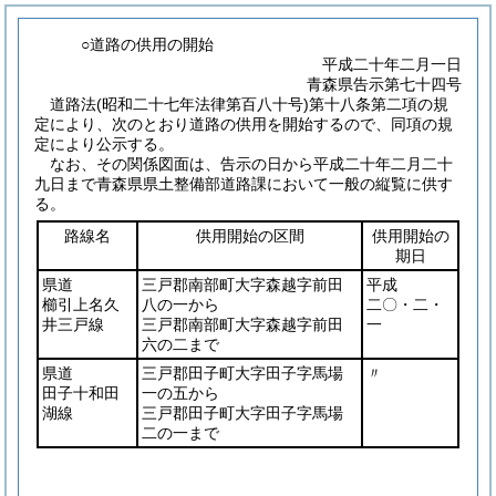
○道路の供用の開始
平成二十年二月一日
青森県告示第七十四号
道路法
(昭和二十七年法律第百八十号)
第十八条第二項の規
定により、次のとおり道路の供用を開始するので、同項の規
定により公示する。
なお、その関係図面は、告示の日から平成二十年二月二十
九日まで青森県県土整備部道路課において一般の縦覧に供す
る。
路線名
供用開始の区間
供用開始の
期日
県道
三戸郡南部町大字森越字前田
平成
櫛引上名久
八の一から
二〇・二・
井三戸線
三戸郡南部町大字森越字前田
一
六の二まで
県道
三戸郡田子町大字田子字馬場
〃
田子十和田
一の五から
湖線
三戸郡田子町大字田子字馬場
二の一まで