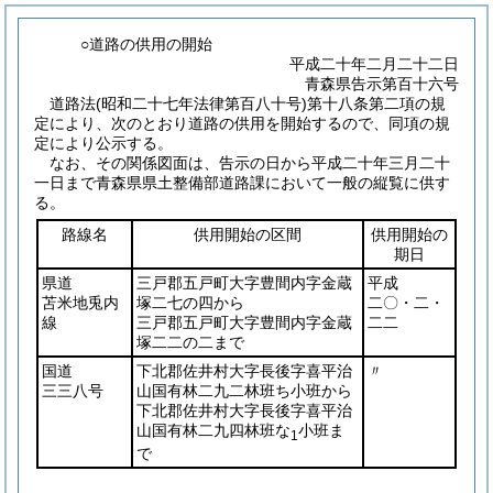
○道路の供用の開始
平成二十年二月二十二日
青森県告示第百十六号
道路法
(昭和二十七年法律第百八十号)
第十八条第二項の規
定により、次のとおり道路の供用を開始するので、同項の規
定により公示する。
なお、その関係図面は、告示の日から平成二十年三月二十
一日まで青森県県土整備部道路課において一般の縦覧に供す
る。
路線名
供用開始の区間
供用開始の
期日
県道
三戸郡五戸町大字豊間内字金蔵
平成
苫米地兎内
塚二七の四から
二〇・二・
線
三戸郡五戸町大字豊間内字金蔵
二二
塚二二の二まで
国道
下北郡佐井村大字長後字喜平治
〃
三三八号
山国有林二九二林班ち小班から
下北郡佐井村大字長後字喜平治
山国有林二九四林班な
小班ま
1
で