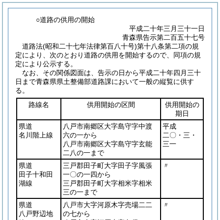
○道路の供用の開始
平成二十年三月三十一日
青森県告示第二百五十七号
道路法
(昭和二十七年法律第百八十号)
第十八条第二項の規
定により、次のとおり道路の供用を開始するので、同項の規
定により公示する。
なお、その関係図面は、告示の日から平成二十年四月三十
日まで青森県県土整備部道路課において一般の縦覧に供す
る。
路線名
供用開始の区間
供用開始の
期日
県道
八戸市南郷区大字島守字中渡
平成
名川階上線
六の一から
二〇・三・
八戸市南郷区大字島守字玄能
三一
二八の一まで
県道
三戸郡田子町大字田子字風張
〃
田子十和田
一〇の一四から
湖線
三戸郡田子町大字相米字相米
三の一まで
県道
八戸市大字河原木字売場二二
〃
八戸野辺地
の七から