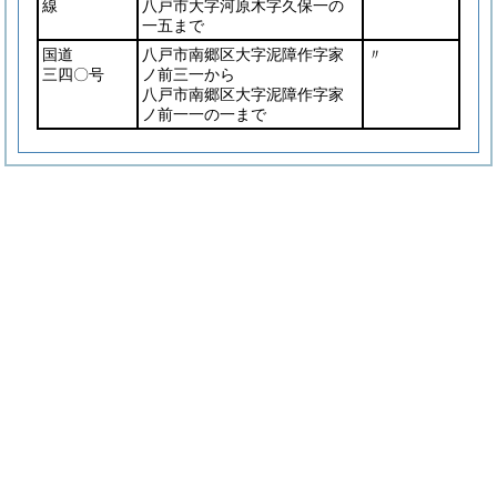
線
八戸市大字河原木字久保一の
一五まで
国道
八戸市南郷区大字泥障作字家
〃
三四〇号
ノ前三一から
八戸市南郷区大字泥障作字家
ノ前一一の一まで