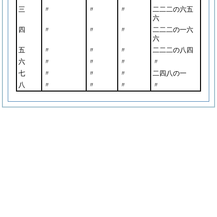
三
〃
〃
〃
二二二の六五
六
四
〃
〃
〃
二二二の一六
六
五
〃
〃
〃
二二二の八四
六
〃
〃
〃
〃
七
〃
〃
〃
二四八の一
八
〃
〃
〃
〃