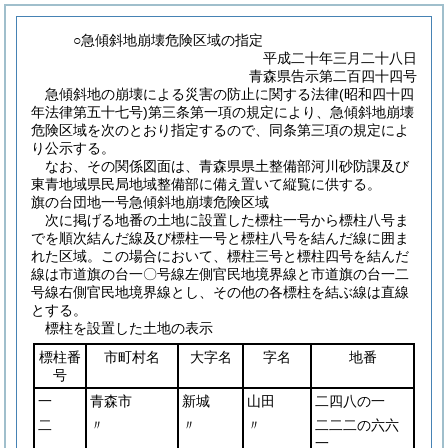
○急傾斜地崩壊危険区域の指定
平成二十年三月二十八日
青森県告示第二百四十四号
急傾斜地の崩壊による災害の防止に関する法律
(昭和四十四
年法律第五十七号)
第三条第一項の規定により、急傾斜地崩壊
危険区域を次のとおり指定するので、同条第三項の規定によ
り公示する。
なお、その関係図面は、青森県県土整備部河川砂防課及び
東青地域県民局地域整備部に備え置いて縦覧に供する。
旗の台団地一号急傾斜地崩壊危険区域
次に掲げる地番の土地に設置した標柱一号から標柱八号ま
でを順次結んだ線及び標柱一号と標柱八号を結んだ線に囲ま
れた区域。この場合において、標柱三号と標柱四号を結んだ
線は市道旗の台一〇号線左側官民地境界線と市道旗の台一二
号線右側官民地境界線とし、その他の各標柱を結ぶ線は直線
とする。
標柱を設置した土地の表示
標柱番
市町村名
大字名
字名
地番
号
一
青森市
新城
山田
二四八の一
二
〃
〃
〃
二二二の六六
一