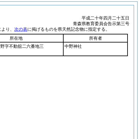
平成二十年四月二十五日
青森県教育委員会告示第三号
により、
次の表
に掲げるものを県天然記念物に指定する。
所在地
所有者
中野字不動舘二六番地三
中野神社