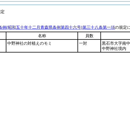
指定
条例
(昭和五十年十二月青森県条例第四十六号)
第三十八条第一項
の規定
名称
員数
中野神社の対植えのモミ
一対
黒石市大字南
中野神社境内