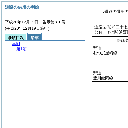
道路の供用の開始
○道路の供用
平成20年12月19日 告示第816号
道路法
(昭和二十
(平成20年12月19日施行)
なお、その関係図
条項目次
沿革
路線
本則
県道
第1項
むつ尻屋崎線
県道
豊川館岡線