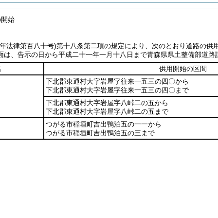
の開始
七年法律第百八十号)
第十八条第二項の規定により、次のとおり道路の供
面は、告示の日から平成二十一年一月十八日まで青森県県土整備部道路
名
供用開始の区間
下北郡東通村大字岩屋字往来一五三の四〇から
下北郡東通村大字岩屋字往来一五三の四〇まで
下北郡東通村大字岩屋字八峠二の五から
下北郡東通村大字岩屋字八峠二の五まで
つがる市稲垣町吉出鴨泊五の一一から
つがる市稲垣町吉出鴨泊五の三まで