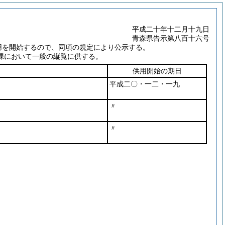
平成二十年十二月十九日
青森県告示第八百十六号
用を開始するので、同項の規定により公示する。
課において一般の縦覧に供する。
供用開始の期日
平成二〇・一二・一九
〃
〃