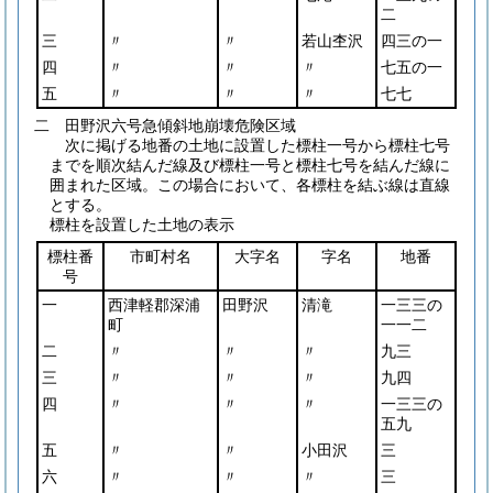
二
三
〃
〃
若山杢沢
四三の一
四
〃
〃
〃
七五の一
五
〃
〃
〃
七七
二 田野沢六号急傾斜地崩壊危険区域
次に掲げる地番の土地に設置した標柱一号から標柱七号
までを順次結んだ線及び標柱一号と標柱七号を結んだ線に
囲まれた区域。この場合において、各標柱を結ぶ線は直線
とする。
標柱を設置した土地の表示
標柱番
市町村名
大字名
字名
地番
号
一
西津軽郡深浦
田野沢
清滝
一三三の
町
一一二
二
〃
〃
〃
九三
三
〃
〃
〃
九四
四
〃
〃
〃
一三三の
五九
五
〃
〃
小田沢
三
六
〃
〃
〃
三