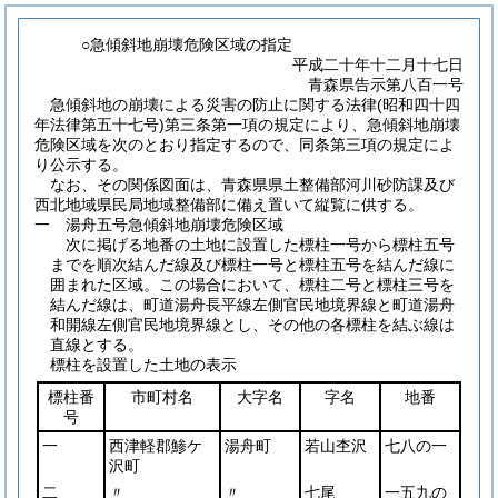
○急傾斜地崩壊危険区域の指定
平成二十年十二月十七日
青森県告示第八百一号
急傾斜地の崩壊による災害の防止に関する法律
(昭和四十四
年法律第五十七号)
第三条第一項の規定により、急傾斜地崩壊
危険区域を次のとおり指定するので、同条第三項の規定によ
り公示する。
なお、その関係図面は、青森県県土整備部河川砂防課及び
西北地域県民局地域整備部に備え置いて縦覧に供する。
一 湯舟五号急傾斜地崩壊危険区域
次に掲げる地番の土地に設置した標柱一号から標柱五号
までを順次結んだ線及び標柱一号と標柱五号を結んだ線に
囲まれた区域。この場合において、標柱二号と標柱三号を
結んだ線は、町道湯舟長平線左側官民地境界線と町道湯舟
和開線左側官民地境界線とし、その他の各標柱を結ぶ線は
直線とする。
標柱を設置した土地の表示
標柱番
市町村名
大字名
字名
地番
号
一
西津軽郡鯵ケ
湯舟町
若山杢沢
七八の一
沢町
二
〃
〃
七尾
一五九の