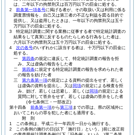
は、二年以下の拘禁刑又は百万円以下の罰金に処する。
2
前条第一項各号
に掲げる者が、その取扱い又は利用に係る
調査票情報を、自己又は第三者の不正な利益を図る目的で
提供し、又は盗用したときは、一年以下の拘禁刑又は五十
万円以下の罰金に処する。
3
特定統計調査に関する業務に従事する者で特定統計調査の
結果をして真実に反するものたらしめる行為をした者は、
六月以下の拘禁刑又は五十万円以下の罰金に処する。
4
次の各号
のいずれかに該当する者は、十万円以下の罰金に
処する。
一
第四条
の規定に違反して、特定統計調査の報告を拒
み、又は虚偽の報告をした者
二
第四条
に規定する特定統計調査の報告を求められた者
の報告を妨げた者
三
第六条第一項
の規定による資料の提出をせず、若しく
は虚偽の資料を提出し、又は
同項
の規定による検査を拒
み、妨げ、若しくは忌避し、若しくは
同項
の規定による
質問に対して答弁をせず、若しくは虚偽の答弁をした者
(令七条例三・一部改正)
第十四条
前条第一項
から
第三項
までの罪は、県の区域外に
おいてこれらの罪を犯した者にも適用する。
附
則
1
この条例は、平成二十一年四月一日から施行する。
2
この条例の施行の日
(以下「施行日」という。)
前に改正前
の青森県統計調査条例
(以下「旧条例」という。)
第二条第