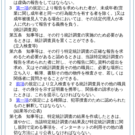
は虚偽の報告をしてはならない。
3
第一項
の規定により報告を求められた者が、未成年者
(営
業に関し成年者と同一の行為能力を有する者を除く。)
又は
成年被後見人である場合においては、その法定代理人が本
人に代わって報告する義務を負う。
(統計調査員)
第五条
知事等は、その行う統計調査の実施のため必要があ
るときは、統計調査員を置くことができる。
(立入検査等)
第六条
知事等は、その行う特定統計調査の正確な報告を求
めるため必要があると認めるときは、当該特定統計調査の
報告を求められた者に対し、その報告に関し資料の提出を
求め、又はその統計調査員その他の職員に、必要な場所に
立ち入り、帳簿、書類その他の物件を検査させ、若しくは
関係者に質問させることができる。
2
前項
の規定により立入検査をする統計調査員その他の職員
は、その身分を示す証明書を携帯し、関係者の請求があっ
たときは、これを提示しなければならない。
3
第一項
の規定による権限は、犯罪捜査のために認められた
ものと解釈してはならない。
(結果等の公表)
第七条
知事等は、特定統計調査の結果を作成したときは、
速やかに、当該特定統計調査の結果及び特定統計調査に関
し規則で定める事項を、インターネットの利用その他の適
切な方法により公表しなければならない。