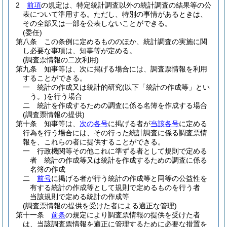
2
前項
の規定は、特定統計調査以外の統計調査の結果等の公
表について準用する。
ただし、特別の事情があるときは、
その全部又は一部を公表しないことができる。
(委任)
第八条
この条例に定めるもののほか、統計調査の実施に関
し必要な事項は、知事等が定める。
(調査票情報の二次利用)
第九条
知事等は、次に掲げる場合には、調査票情報を利用
することができる。
一
統計の作成又は統計的研究
(以下「統計の作成等」とい
う。)
を行う場合
二
統計を作成するための調査に係る名簿を作成する場合
(調査票情報の提供)
第十条
知事等は、
次の各号
に掲げる者が
当該各号
に定める
行為を行う場合には、その行った統計調査に係る調査票情
報を、これらの者に提供することができる。
一
行政機関等その他これに準ずる者として規則で定める
者 統計の作成等又は統計を作成するための調査に係る
名簿の作成
二
前号
に掲げる者が行う統計の作成等と同等の公益性を
有する統計の作成等として規則で定めるものを行う者
当該規則で定める統計の作成等
(調査票情報の提供を受けた者による適正な管理)
第十一条
前条
の規定により調査票情報の提供を受けた者
は、当該調査票情報を適正に管理するために必要な措置を