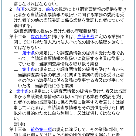
講じなければならない。
2
前項
の規定は、
前条
の規定により調査票情報の提供を受け
た者から当該調査票情報の取扱いに関する業務の委託を受
けた者その他の当該委託に係る業務を受託した者について
準用する。
(調査票情報の提供を受けた者の守秘義務等)
第十二条
次の各号
に掲げる者は、
当該各号
に定める業務に
関して知り得た個人又は法人その他の団体の秘密を漏らし
てはならない。
一
第十条
の規定により調査票情報の提供を受けた者であ
って、当該調査票情報の取扱いに従事する者又は従事し
ていた者 当該調査票情報を取り扱う業務
二
第十条
の規定により調査票情報の提供を受けた者から
当該調査票情報の取扱いに関する業務の委託を受けた者
その他の当該委託に係る業務に従事する者又は従事して
いた者 当該委託に係る業務
2
第十条
の規定により調査票情報の提供を受けた者又は当該
者から当該調査票情報の取扱いに関する業務の委託を受け
た者その他の当該委託に係る業務に従事する者若しくは従
事していた者は、当該調査票情報をその提供を受けた目的
以外の目的のために自ら利用し、又は提供してはならな
い。
(罰則)
第十三条
前条第一項
の規定に違反して、その業務に関して
知り得た個人又は法人その他の団体の秘密を漏らした者