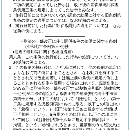
二項の規定によってした告示は、改正後の青森県統計調査
条例第三条の規定によってした告示とみなす。
3
施行日前に公表されていない調査の結果に対する旧条例第
九条の規定の適用については、なお従前の例による。
4
施行日前にした行為に対する罰則の適用については、なお
従前の例による。
――――――――――
○刑法の一部改正に伴う関係条例の整備に関する条例
(令和七年条例第三号)抄
(罰則の適用等に関する経過措置)
第六条
この条例の施行前にした行為の処罰については、な
お従前の例による。
2
この条例の施行後にした行為に対して、他の条例の規定に
よりなお従前の例によることとされ、なお効力を有するこ
ととされ又は改正前若しくは廃止前の条例の規定の例によ
ることとされる罰則を適用する場合において、当該罰則に
定める刑に刑法等の一部を改正する法律
(令和四年法律第六
十七号)
第二条の規定による改正前の刑法
(明治四十年法律
第四十五号。以下この項において「旧刑法」という。)
第十
二条に規定する懲役
(有期のものに限る。以下この項におい
て「懲役」という。)
、旧刑法第十三条に規定する禁錮
(以
下「禁錮」という。)
(有期のものに限る。以下この項にお
いて同じ。)
又は旧刑法第十六条に規定する拘留
(以下「旧
拘留」という。)
が含まれるときは、当該刑のうち懲役又は