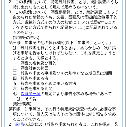
2
この条例において「特定統計調査」とは、統計調査のうち
特に重要なものとして規則で定めるものをいう。
3
この条例において「調査票情報」とは、統計調査によって
集められた情報のうち、文書、図画又は電磁的記録
(電子的
方式、磁気的方式その他人の知覚によっては認識すること
ができない方式で作られた記録をいう。)
に記録されている
ものをいう。
(実施等の告示)
第三条
知事その他の執行機関
(以下「知事等」という。)
は、統計調査を行おうとするときは、あらかじめ、次に掲
げる事項を告示しなければならない。
これを変更しようと
するときも、同様とする。
一
調査の名称及び目的
二
調査対象の範囲
三
報告を求める事項及びその基準となる期日又は期間
四
報告を求める者
五
報告を求めるために用いる方法
六
報告を求める期間
七
次条第一項
の規定により報告を求める場合にあって
は、その旨
(報告義務)
第四条
知事等は、その行う特定統計調査のために必要な事
項について、個人又は法人その他の団体に対し報告を求め
ることができる。
2
前項
の規定により報告を求められた者は、これを拒み、又