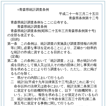
○青森県統計調査条例
平成二十一年三月二十五日
青森県条例第十二号
青森県統計調査条例をここに公布する。
青森県統計調査条例
青森県統計調査条例(昭和二十五年三月青森県条例第十号)
の全部を改正する。
(目的)
第一条
この条例は、統計調査の実施及び調査票情報の利用
等に関し必要な事項を定めることにより、正確かつ効率的
な統計の作成に資することを目的とする。
(定義)
第二条
この条例において「統計調査」とは、県が統計の作
成を目的として個人又は法人その他の団体に対し事実の報
告を求めることにより行う調査をいう。
ただし、次に掲げ
るものを除く。
一
県がその内部において行うもの
二
統計法
(平成十九年法律第五十三号)
及びこれに基づく
命令以外の法律又は政令において、統計法第二条第三項
に規定する行政機関等
(県を除く。以下「行政機関等」と
いう。)
に対し、報告を求めることが規定されているもの
三
統計法施行令
(平成二十年政令第三百三十四号)
第二条
第五号に規定する事務に関して行うもの