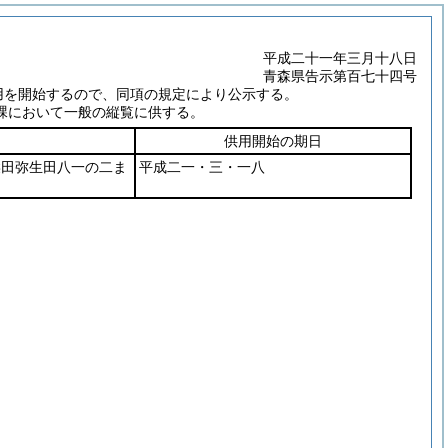
平成二十一年三月十八日
青森県告示第百七十四号
用を開始するので、同項の規定により公示する。
課において一般の縦覧に供する。
供用開始の期日
柴田弥生田八一の二ま
平成二一・三・一八