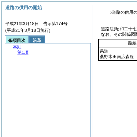
道路の供用の開始
○道路の供用
平成21年3月18日 告示第174号
道路法
(昭和二十
(平成21年3月18日施行)
なお、その関係図
条項目次
沿革
路線
本則
県道
第1項
桑野木田南広森線