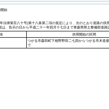
の開始
七年法律第百八十号)
第十八条第二項の規定により、次のとおり道路の供
面は、告示の日から平成二十一年四月十七日まで青森県県土整備部道路
名
供用開始の区間
つがる市森田町下相野野田二七四からつがる市木造
で