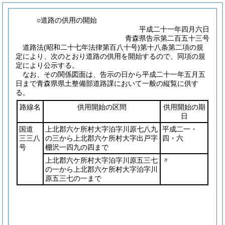
○道路の供用の開始
平成二十一年四月六日
青森県告示第二百五十三号
道路法
(昭和二十七年法律第百八十号)
第十八条第二項の規
定により、次のとおり道路の供用を開始するので、同項の規
定により公示する。
なお、その関係図面は、告示の日から平成二十一年五月五
日まで青森県県土整備部道路課において一般の縦覧に供す
る。
路線名
供用開始の区間
供用開始の期
日
国道
上北郡六ケ所村大字泊字川原七八九
平成二一・
三三八
の三から上北郡六ケ所村大字出戸字
四・六
号
棚沢一四九の四まで
上北郡六ケ所村大字泊字川原五三七
〃
の一から上北郡六ケ所村大字泊字川
原五三七の一まで