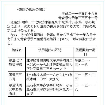
○道路の供用の開始
平成二十一年五月十八日
青森県告示第三百五十一号
道路法
(昭和二十七年法律第百八十号)
第十八条第二項の規
定により、次のとおり道路の供用を開始するので、同項の規
定により公示する。
なお、その関係図面は、告示の日から平成二十一年六月十
七日まで青森県県土整備部道路課において一般の縦覧に供す
る。
路線名
供用開始の区間
供用開始の期
日
県道七ツ
北津軽郡鶴田町大字沖字岡田二
平成二一・
館板柳線
六〇の一から北津軽郡鶴田町大
五・一八
字沖字岡田二三八の一まで
国道三三
むつ市桜木町一一八からむつ市
二一・五・二
八号
桜木町二〇の一六まで
五
県道浪岡
黒石市大字赤坂字野崎四一から
二一・五・一
北中野黒
黒石市大字赤坂字野崎六九の一
八
石線
まで