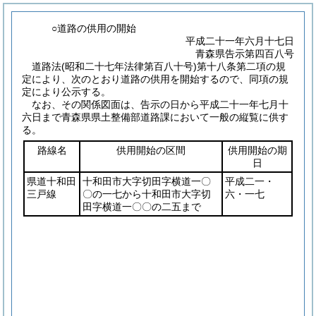
○道路の供用の開始
平成二十一年六月十七日
青森県告示第四百八号
道路法
(昭和二十七年法律第百八十号)
第十八条第二項の規
定により、次のとおり道路の供用を開始するので、同項の規
定により公示する。
なお、その関係図面は、告示の日から平成二十一年七月十
六日まで青森県県土整備部道路課において一般の縦覧に供す
る。
路線名
供用開始の区間
供用開始の期
日
県道十和田
十和田市大字切田字横道一〇
平成二一・
三戸線
〇の一七から十和田市大字切
六・一七
田字横道一〇〇の二五まで