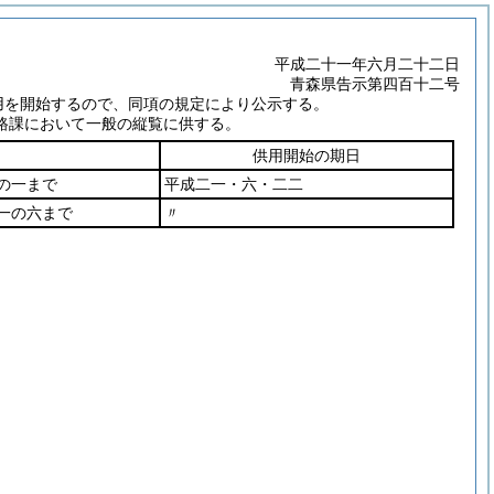
平成二十一年六月二十二日
青森県告示第四百十二号
用を開始するので、同項の規定により公示する。
路課において一般の縦覧に供する。
供用開始の期日
の一まで
平成二一・六・二二
一の六まで
〃