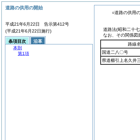
道路の供用の開始
○道路の供用
平成21年6月22日 告示第412号
道路法
(昭和二十
(平成21年6月22日施行)
なお、その関係図
条項目次
沿革
路線
本則
国道二八〇号
第1項
県道櫛引上名久井