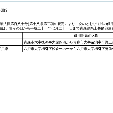
の開始
七年法律第百八十号)
第十八条第二項の規定により、次のとおり道路の供
面は、告示の日から平成二十一年七月二十一日まで青森県県土整備部道
名
供用開始の区間
青森市大字後潟字大原四四から青森市大字後潟字平野三
三戸線
八戸市大字櫛引字松倉一の一から八戸市大字櫛引字蒼前