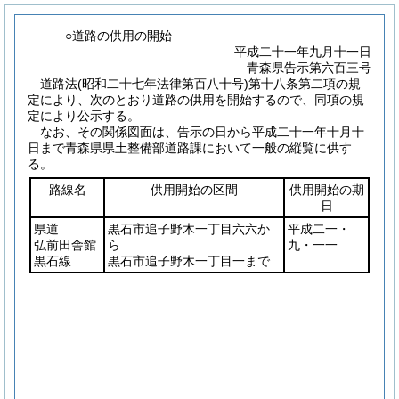
○道路の供用の開始
平成二十一年九月十一日
青森県告示第六百三号
道路法
(昭和二十七年法律第百八十号)
第十八条第二項の規
定により、次のとおり道路の供用を開始するので、同項の規
定により公示する。
なお、その関係図面は、告示の日から平成二十一年十月十
日まで青森県県土整備部道路課において一般の縦覧に供す
る。
路線名
供用開始の区間
供用開始の期
日
県道
黒石市追子野木一丁目六六か
平成二一・
弘前田舎館
ら
九・一一
黒石線
黒石市追子野木一丁目一まで