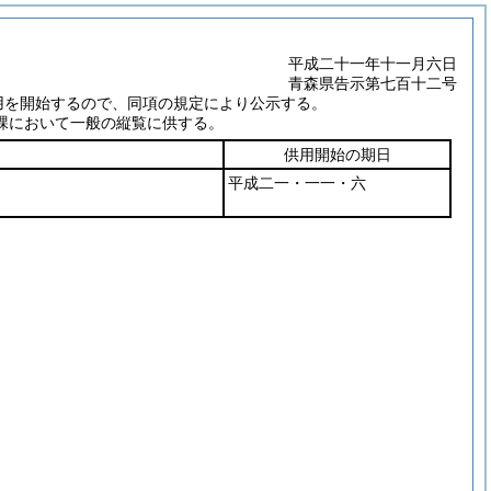
平成二十一年十一月六日
青森県告示第七百十二号
用を開始するので、同項の規定により公示する。
課において一般の縦覧に供する。
供用開始の期日
平成二一・一一・六