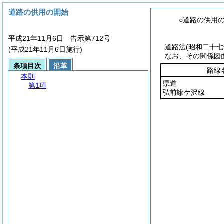
道路の供用の開始
○道路の供用
平成21年11月6日 告示第712号
道路法
(昭和二十
(平成21年11月6日施行)
なお、その関係図
条項目次
沿革
路線
本則
県道
第1項
弘前鰺ケ沢線