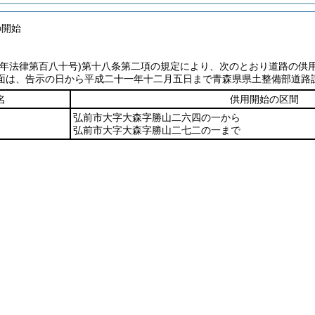
の開始
七年法律第百八十号)
第十八条第二項の規定により、次のとおり道路の供
面は、告示の日から平成二十一年十二月五日まで青森県県土整備部道路
名
供用開始の区間
弘前市大字大森字勝山二六四の一から
弘前市大字大森字勝山二七二の一まで