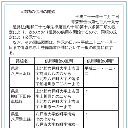
○道路の供用の開始
平成二十一年十二月二日
青森県告示第七百六十九号
道路法
(昭和二十七年法律第百八十号)
第十八条第二項の規
定により、次のとおり道路の供用を開始するので、同項の規
定により公示する。
なお、その関係図面は、告示の日から平成二十二年一月一
日まで青森県県土整備部道路課において一般の縦覧に供す
る。
路線名
供用開始の区間
供用開始の期日
県道
上北郡六戸町大字上吉田
平成二一・一二・
八戸三沢線
字前田八八の六から
二
上北郡六戸町大字犬落瀬
字船場川原二〇の一まで
県道
上北郡六戸町大字上吉田
〃
柳町下田停
字上川原九の二から
車場線
上北郡六戸町大字上吉田
字上川原一の一まで
県道
八戸市大字鮫町字海端一
〃
八戸階上線
七の七から
八戸市大字鮫町字海端一