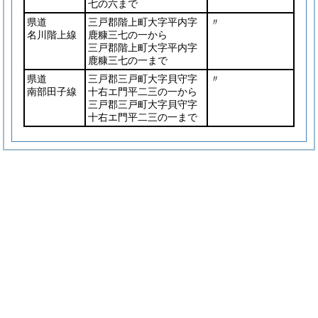
七の六まで
県道
三戸郡階上町大字平内字
〃
名川階上線
鹿糠三七の一から
三戸郡階上町大字平内字
鹿糠三七の一まで
県道
三戸郡三戸町大字貝守字
〃
南部田子線
十右エ門平二三の一から
三戸郡三戸町大字貝守字
十右エ門平二三の一まで