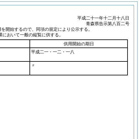
平成二十一年十二月十八日
青森県告示第八百二号
用を開始するので、同項の規定により公示する。
課において一般の縦覧に供する。
供用開始の期日
平成二一・一二・一八
〃