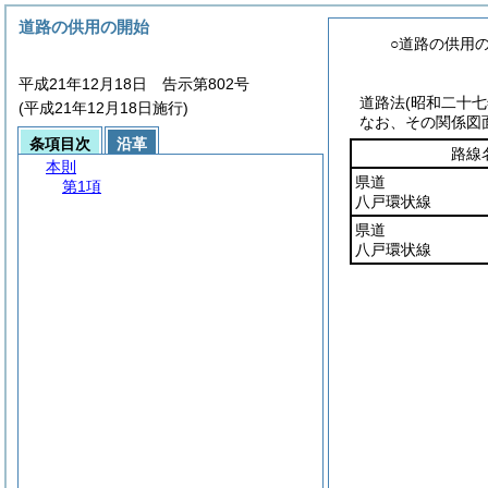
道路の供用の開始
○道路の供用
平成21年12月18日 告示第802号
道路法
(昭和二十
(平成21年12月18日施行)
なお、その関係図
条項目次
沿革
路線
本則
県道
第1項
八戸環状線
県道
八戸環状線