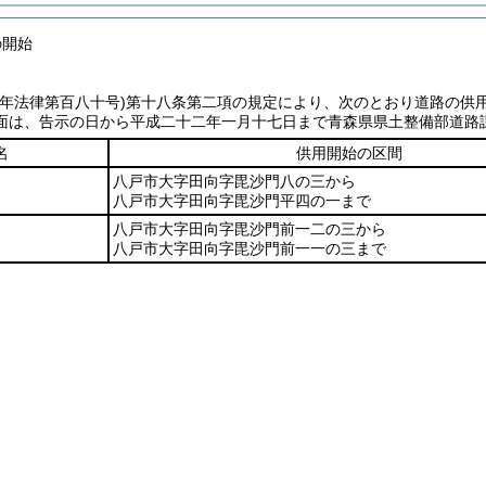
の開始
七年法律第百八十号)
第十八条第二項の規定により、次のとおり道路の供
面は、告示の日から平成二十二年一月十七日まで青森県県土整備部道路
名
供用開始の区間
八戸市大字田向字毘沙門八の三から
八戸市大字田向字毘沙門平四の一まで
八戸市大字田向字毘沙門前一二の三から
八戸市大字田向字毘沙門前一一の三まで