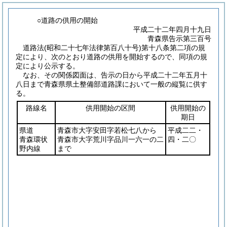
○道路の供用の開始
平成二十二年四月十九日
青森県告示第三百号
道路法
(昭和二十七年法律第百八十号)
第十八条第二項の規
定により、次のとおり道路の供用を開始するので、同項の規
定により公示する。
なお、その関係図面は、告示の日から平成二十二年五月十
八日まで青森県県土整備部道路課において一般の縦覧に供す
る。
路線名
供用開始の区間
供用開始の
期日
県道
青森市大字安田字若松七八から
平成二二・
青森環状
青森市大字荒川字品川一六一の二
四・二〇
野内線
まで