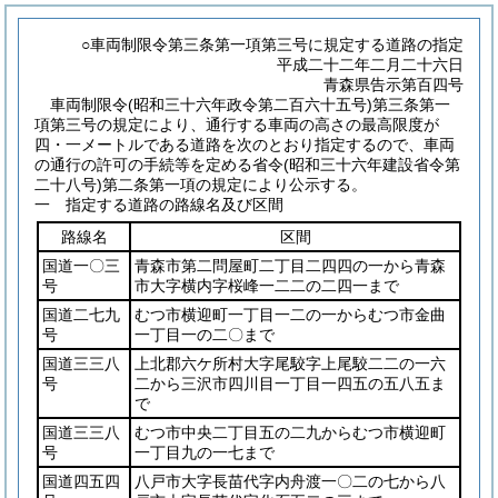
○車両制限令第三条第一項第三号に規定する道路の指定
平成二十二年二月二十六日
青森県告示第百四号
車両制限令
(昭和三十六年政令第二百六十五号)
第三条第一
項第三号の規定により、通行する車両の高さの最高限度が
四・一メートルである道路を次のとおり指定するので、車両
の通行の許可の手続等を定める省令
(昭和三十六年建設省令第
二十八号)
第二条第一項の規定により公示する。
一 指定する道路の路線名及び区間
路線名
区間
国道一〇三
青森市第二問屋町二丁目二四四の一から青森
号
市大字横内字桜峰一二二の二四一まで
国道二七九
むつ市横迎町一丁目一二の一からむつ市金曲
号
一丁目一の二〇まで
国道三三八
上北郡六ケ所村大字尾駮字上尾駮二二の一六
号
二から三沢市四川目一丁目一四五の五八五ま
で
国道三三八
むつ市中央二丁目五の二九からむつ市横迎町
号
一丁目九の一七まで
国道四五四
八戸市大字長苗代字内舟渡一〇二の七から八