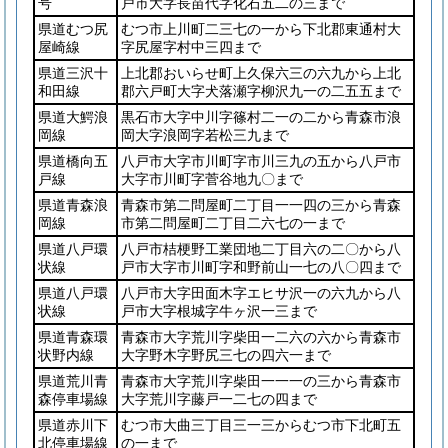
号
戸市大字長苗代字化石五二の三まで
県道むつ尻
むつ市上川町二三七の一から下北郡東通村大
屋崎線
字尻屋字村中三四まで
県道三沢十
上北郡おいらせ町上久保六三の六九から上北
和田線
郡六戸町大字犬落瀬字柳沢九一の二五五まで
県道大鰐浪
黒石市大字中川字篠村二一の二から青森市浪
岡線
岡大字浪岡字若松三九まで
県道橋向五
八戸市大字市川町字市川三九の五から八戸市
戸線
大字市川町字菅谷地九〇まで
県道青森浪
青森市第二問屋町二丁目一一四の三から青森
岡線
市第二問屋町二丁目二六七の一まで
県道八戸環
八戸市桔梗野工業団地二丁目六の二〇から八
状線
戸市大字市川町字和野前山一七の八〇四まで
県道八戸環
八戸市大字田面木字エヒサ沢一の六九から八
状線
戸市大字根城字牛ヶ沢一三まで
県道青森環
青森市大字荒川字柴田一二六の六から青森市
状野内線
大字野木字野尻三七の四六一まで
県道荒川青
青森市大字荒川字柴田一一一の三から青森市
森停車場線
大字荒川字藤戸一二七の四まで
県道赤川下
むつ市大曲三丁目三一三からむつ市下北町五
北停車場線
の一まで